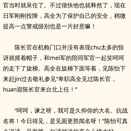
官当时就呆住了。不过很快他也就释然了，现在
日军刚刚投降，高全为了保护自己的安全，稍微
提高一点警戒级别也是一片好意嘛！
陈长官在机舱门口并没有表现chu太多的惊
讶就摇着帽子，和mei军的陪同军官一起笑呵呵
的走下了旋梯。高全在旋梯下面等着，见陈怡下
来赶jin过去敬礼参见“卑职高全见过陈长官，
huan迎陈长官来台北上任！”
“呵呵，谏之呀，我可是久仰你的大名。抗战
名将！今日得见，是见面更胜闻名呀！”陈怡可真