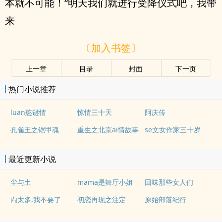
本就不可能！“明天我们就进行受降仪式吧，我带
来
〔加入书签〕
上一章
目录
封面
下一页
热门小说推荐
luan慾谜情
惊情三十天
阿庆传
孔雀王之铠甲魂
重生之北京ai情故事
se文女作家三十岁
最近更新小说
尘与土
mama是舞厅小姐
回味那些女人们
禸太多,我不要了
初恋再现之注定
原始部落纪行