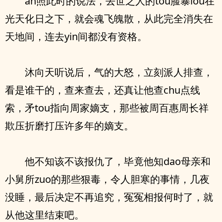
an照此时的说法，去世之人的tou脸暴lou在
光天化日之下，就会魂飞魄散，从此完全消失在
天地间，连去yin间都没有资格。
沐向天听说后，气的大怒，立刻派人排查，
看是谁干的，查来查去，还真让他查chu点线
索，矛tou指向周家嫡支，那些被周百惠周长祥
欺压折磨打压许多年的嫡支。
他不知该不该报仇了，毕竟他知dao母亲和
小舅所zuo的那些狠毒，令人胆寒的事情，几夜
没睡，最后决定不再追究，冤冤相报何时了，就
从他这里结束吧。