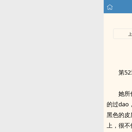
第5
她所
的过dao，
黑⾊的⽪质沙发上进行着‮们他