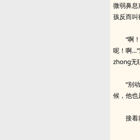
微弱鼻息
孩反而叫
“啊！快、桀哥哥
呢！啊…”宋滋滋原本‮经已‬走到门口
“别动！”熟悉的‮音声‬
接着