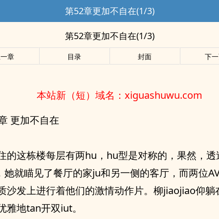
第52章更加不自在(1/3)
第52章更加不自在(1/3)
上一章
目录
封面
下一
本站新（短）域名：xiguashuwu.com
2章 更加不自在
住的这栋楼每层有两hu，hu型是对称的，果然，透
她就瞄见了餐厅的家ju和另一侧的客厅，而两位‮VA‬主角就在
‬的激情动作片。柳jiaojiao仰躺在沙发
上，很不优雅地tan开‮tui双‬。