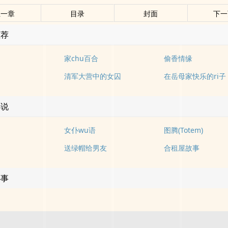
上一章
目录
封面
下一
推荐
家chu百合
偷香情缘
清军大营中的女囚
在岳母家快乐的ri子
小说
女仆wu语
图腾(Totem)
送绿帽给男友
合租屋故事
小事