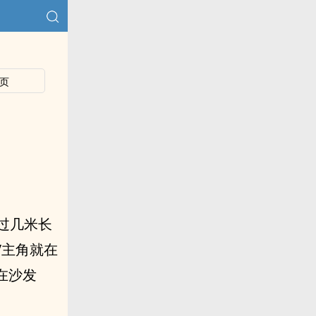
页
过几米长