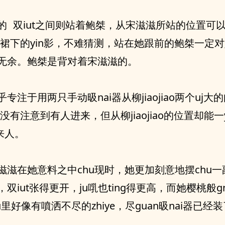
ao裙下的yin影，不难猜测，站在她跟前的鲍桀‮定一‬对她tui间的
无余。鲍桀是背对着宋滋滋的。
来人。
滋滋在她意料之中chu现时，她更加刻意地摆chu
hong‬的
‮经已‬装了三分之