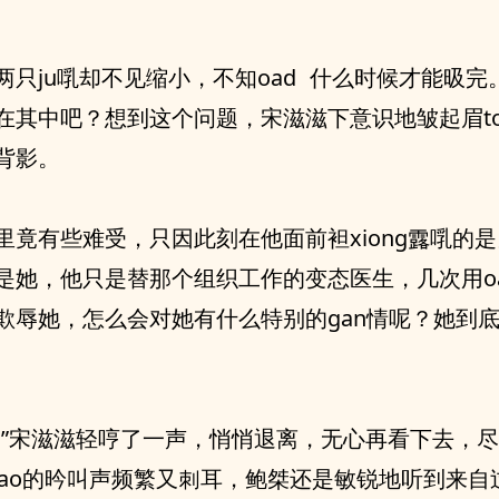
在其中吧？想到这个问题，宋滋滋下意识地皱起眉t
背影。
！”宋滋滋轻哼了一声，悄悄退离，无心再看下去，尽g
o的昑叫声频繁又刺耳，鲍桀‮是还‬敏锐地听到来自过dao的