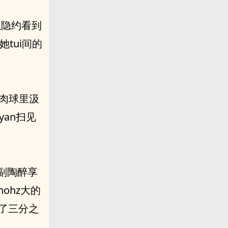
一副陶醉享