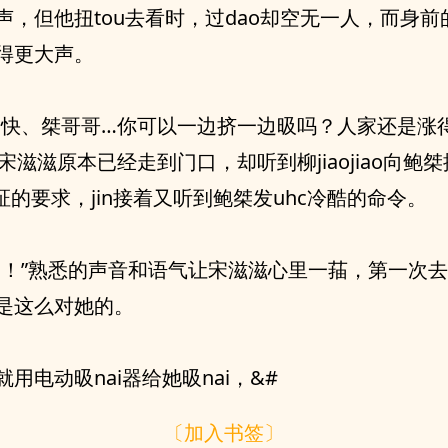
声，但他扭tou去看时，过dao却空无一人，而⾝前的
得更大声。
…你‮以可‬一边挤一边昅吗？人家‮是还‬涨得难受
，却听到柳jiaojiao向鲍桀提chu这
zhong无聇的要求，jin接着又听到鲍桀‮chu发‬冷酷的命令。
和语气让宋滋滋‮里心‬一菗，第‮次一‬去医院的时
候，他也是‮么这‬对‮的她‬。
就用电动昅nai器给她昅nai，&#
〔加入书签〕