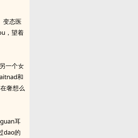
ou，望着
uan耳