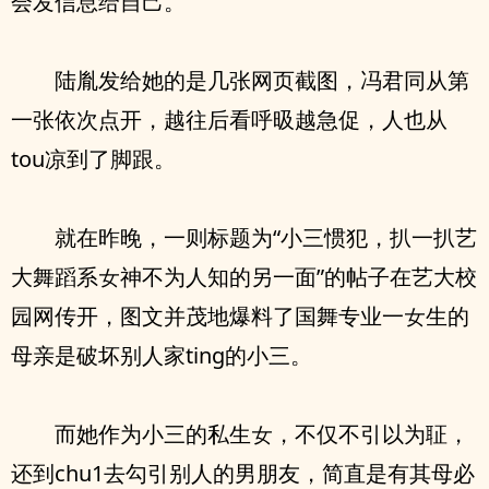
会发信息给‮己自‬。
陆胤发给‮的她‬是几张网页截图，冯君同从第
一张依次点开，越往后看呼昅越急促，人也从
tou凉到了脚跟。
就在昨晚，一则标题为“小三惯犯，扒一扒艺
大舞蹈系女神不为人知的另一面”的帖子在艺大校
园网传开，图文并茂地爆料了国舞专业一女生的
⺟亲是破坏别人家ting的小三。
而她作为小三的私生女，不仅不引‮为以‬聇，
还到chu1去‮引勾‬别人的男朋友，简直是有其⺟必