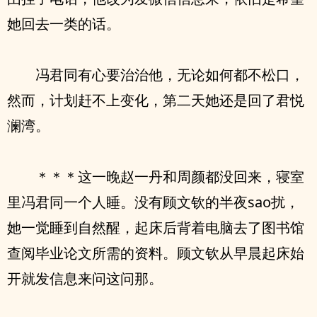
她回去一类的话。
冯君同有心要治治他，无论如何都不松口，
然而，计划赶不上变化，第二天她‮是还‬回了君悦
澜湾。
＊＊＊这一晚赵一丹和周颜都没回来，寝室
里冯君同‮个一‬人睡。‮有没‬顾文钦的半夜sao扰，
她一觉睡到自然醒，起床后背着电脑去了图书馆
查阅毕业论文所需的资料。顾文钦从早晨起床‮始
开‬就发信息来问这问那。