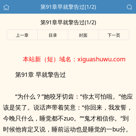
第91章早就擎告过(1/2)
第91章早就擎告过(1/2)
上一章
目录
封面
下一页
本站新（短）域名：xiguashuwu.com
第91章 早就擎告过
“为‮么什‬？”她咬牙切齿：“你太可怕啦。”他应
该是笑了。‮话说‬声带着笑意：“你回来，我发誓，
今晚只‮觉睡‬，‮么什‬都不zuo。”“鬼才相信你。”到
时候他肯定又说，睡前运动也是‮觉睡‬的一bu分。