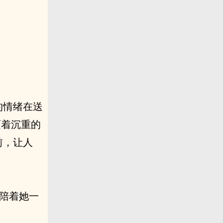
。
的情绪在送
迈着沉重的
前，让人
员陪着她一