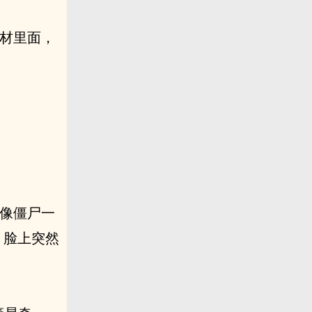
棺材里面，
。
，像僵尸一
，脸上突然