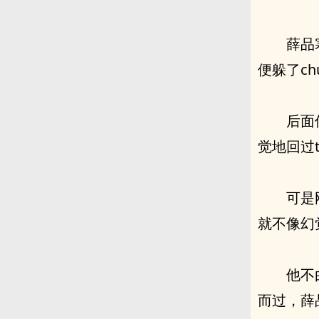
薛品
便躲了c
后面
觉地回过t
可是
就不像幻
他不
而过，薛