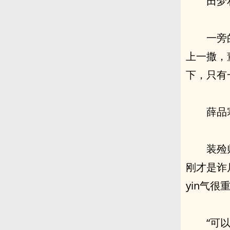
田梦
一旁
上一撒，
下，只有一
薛品
装殓
刚才是诈
yin气很
“可