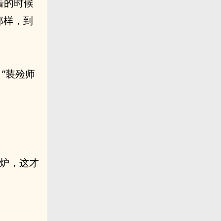
着的时候
那样，到
。”装殓师
尸炉，这才