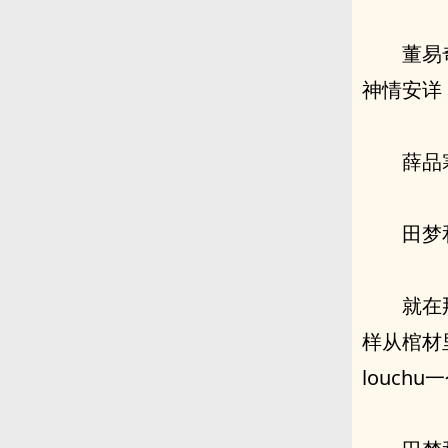
董易
神情安详
薛品
田梦
就在
样从棺材
louc