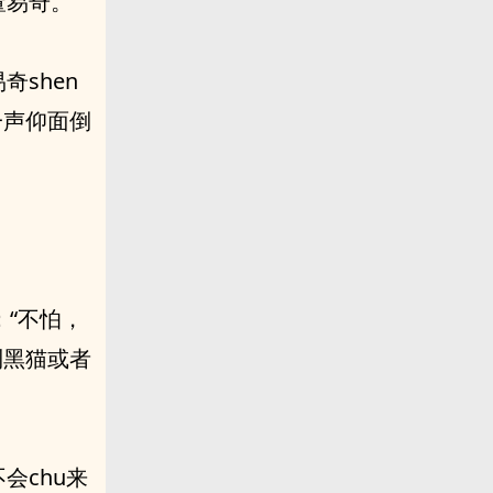
董易奇。
shen
一声仰面倒
：“不怕，
到黑猫或者
会chu来