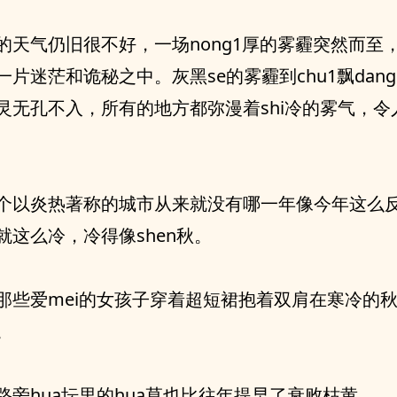
的天气仍旧很不好，一场nong1厚的雾霾突然而至
一片迷茫和诡秘之中。灰黑se的雾霾到chu1飘dan
灵无孔不入，所有的地方都弥漫着shi冷的雾气，令
个以炎热著称的城市从来就没有哪一年像今年这么
就这么冷，冷得像shen秋。
那些爱mei的女孩子穿着超短裙抱着双肩在寒冷的
。
路旁hua坛里的hua草也比往年提早了衰败枯黄。