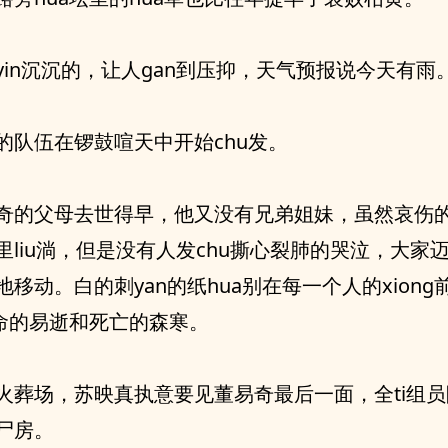
yin沉沉的，让人gan到压抑，天气预报说今天有雨
的队伍在锣鼓喧天中开始chu发。
奇的父母去世得早，他又没有兄弟姐妹，虽然哀伤
里liu淌，但是没有人发chu撕心裂肺的哭泣，大家
移动。白的刺yan的纸hua别在每一个人的xiong
生命的易逝和死亡的森寒。
火葬场，苏映真执意要见董易奇最后一面，全ti组
尸房。