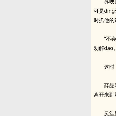
苏映
可是di
时抓他的
“不
劝解dao
这时
薛品
离开来到
灵堂