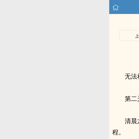
无法
第二
清晨
程。