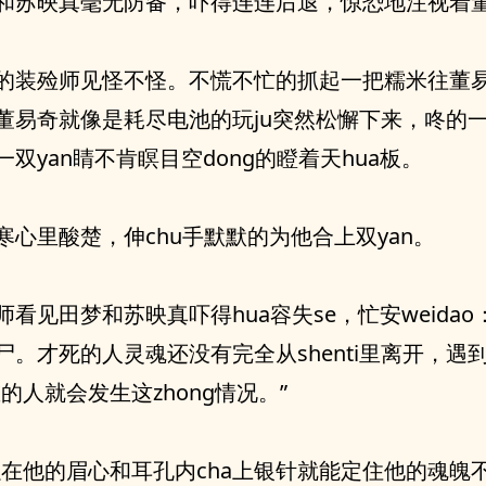
和苏映真毫无防备，吓得连连后退，惊恐地注视着
的装殓师见怪不怪。不慌不忙的抓起一把糯米往董易奇
董易奇就像是耗尽电池的玩ju突然松懈下来，咚的
双yan睛不肯瞑目空dong的瞪着天hua板。
寒心里酸楚，伸chu手默默的为他合上双yan。
师看见田梦和苏映真吓得hua容失se，忙安weidao
尸。才死的人灵魂还没有完全从shenti里离开，遇
重的人就会发生这zhong情况。”
以在他的眉心和耳孔内cha上银针就能定住他的魂魄不