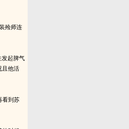
”装殓师连
住发起脾气
况且他活
再看到苏