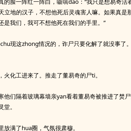
真的脸一阵红一阵白，嗫嚅dao：“我只是想易奇活
ng天立地的汉子，不想他死后灵魂害人嘛。如果真是
还是我们，我可不想他死在我们的手里。”
会chu现这zhong情况的，诈尸只要化解了就没事了
。
，火化工进来了。推走了董易奇的尸ti。
寒他们隔着玻璃幕墙亲yan看着董易奇被推进了焚
灵堂。
里放满了hua圈，气氛很肃穆。