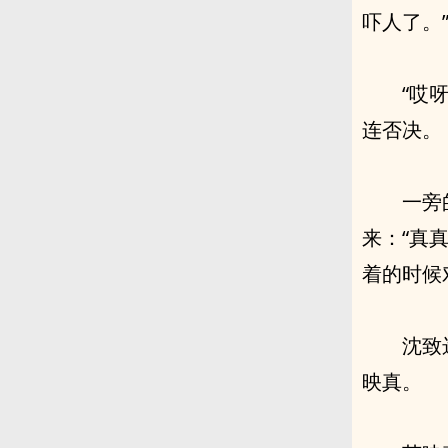
吓人了。”
“哎
连否决。
一旁
来：“真
着的时候
沈致
映真。