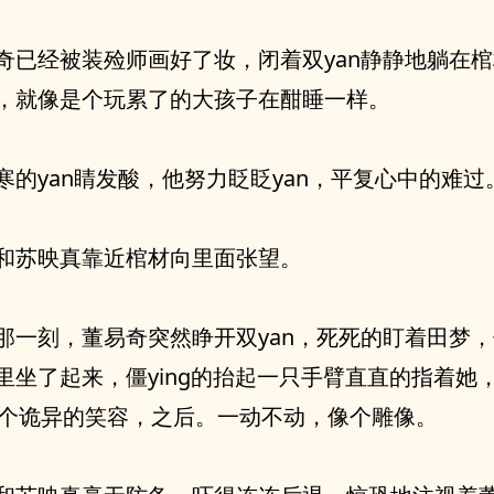
奇已经被装殓师画好了妆，闭着双yan静静地躺在
，就像是个玩累了的大孩子在酣睡一样。
寒的yan睛发酸，他努力眨眨yan，平复心中的难过
和苏映真靠近棺材向里面张望。
那一刻，董易奇突然睁开双yan，死死的盯着田梦
里坐了起来，僵ying的抬起一只手臂直直的指着她
hu一个诡异的笑容，之后。一动不动，像个雕像。