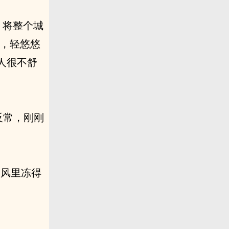
，将整个城
g，轻悠悠
人很不舒
反常，刚刚
秋风里冻得