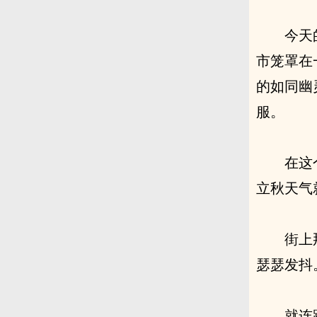
今天
市笼罩在
的如同幽
服。
在这
立秋天气
街上
瑟瑟发抖
就连