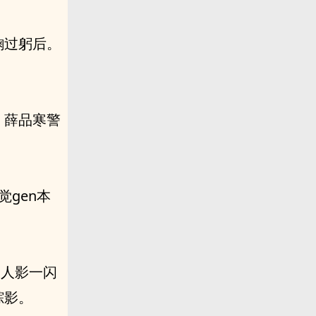
鞠过躬后。
。薛品寒警
觉gen本
个人影一闪
踪影。