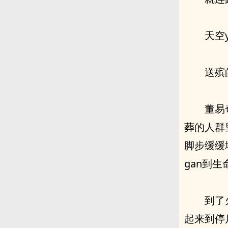
天空
送殡
董易
葬的人群
脚步缓缓地
gan到
到了
起来到停