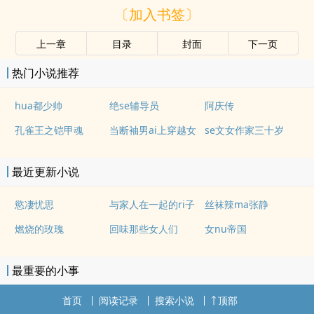
〔加入书签〕
上一章
目录
封面
下一页
热门小说推荐
hua都少帅
绝se辅导员
阿庆传
孔雀王之铠甲魂
当断袖男ai上穿越女
se文女作家三十岁
最近更新小说
慾凄忧思
与家人在一起的ri子
丝袜辣ma张静
燃烧的玫瑰
回味那些女人们
女nu帝国
最重要的小事
首页
阅读记录
搜索小说
顶部