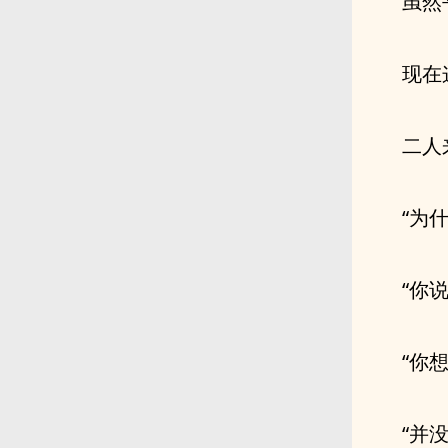
虽然
现在
二人
“为
“你
“你
“并