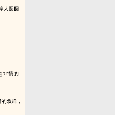
岸人圆圆
an情的
者的双眸，