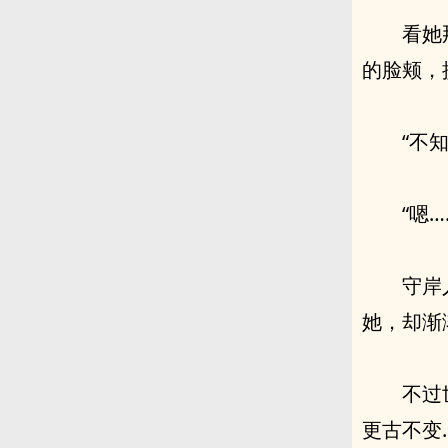
看她
的脸颊，
“不
“嗯…
守岸
她，却渐
不过
更古不变