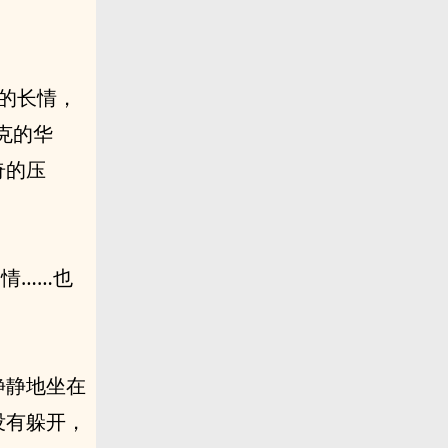
斯的长情，
克的华
奇的压
情……也
静静地坐在
也没有躲开，