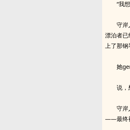
“我
守岸
漂泊者已
上了那钢
她g
说，
守岸
——最终