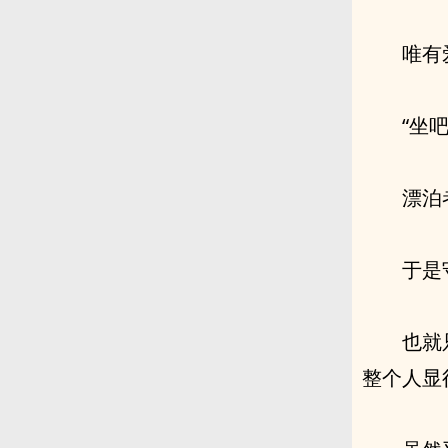
唯有
“坐吧
漂泊
于是
也就
整个人显