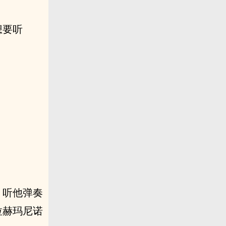
想要听
，听他弹奏
拉赫玛尼诺