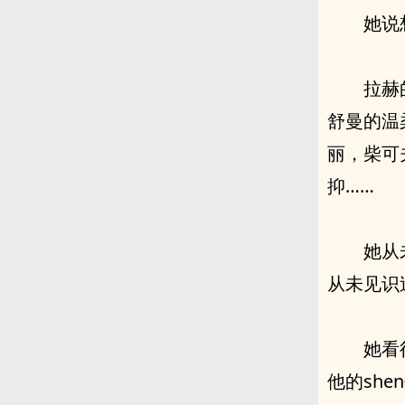
她说
拉赫
舒曼的温
丽，柴可
抑……
她从
从未见识
她看
他的she