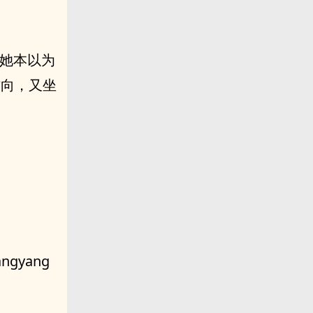
—她本以为
方向，又坐
gyang