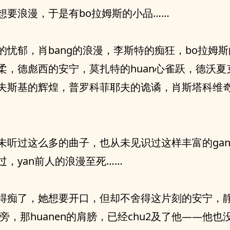
想要浪漫，于是有bo拉姆斯的小品……
的忧郁，肖bang的浪漫，李斯特的痴狂，bo拉姆
柔，德彪西的安宁，莫扎特的huan心雀跃，德沃夏
夫斯基的辉煌，普罗科菲耶夫的诡谲，肖斯塔科维
未听过这么多的曲子，也从未见识过这样丰富的gan
过，yan前人的浪漫至死……
得痴了，她想要开口，但却不舍得这片刻的安宁，
n旁，那huanen的肩膀，已经chu2及了他——他