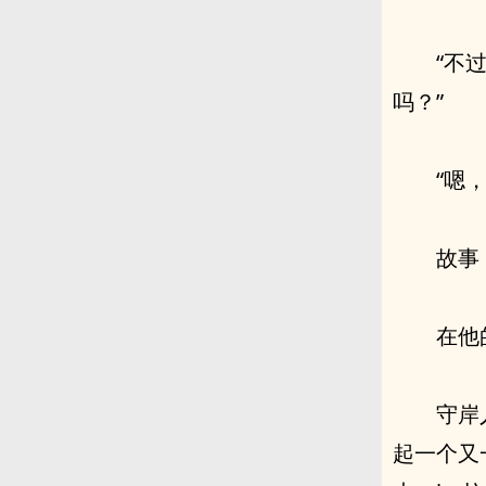
“不
吗？”
“嗯
故事
在他
守岸
起一个又