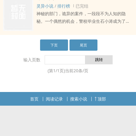
们的shen边。这就是法医异闻录！
灵异小说
/
排行榜
已完结
神秘的部门，诡异的案件，一段段不为人知的隐
秘。一个偶然的机会，警校毕业生石小涛成为了零
号专案组的刑警，而他要抓捕的对象都不是人！在
鬼楼中游dang的女人，割人脑袋的古鼎，古墓中跑
出的异兽，零号专案组带你走jin另一个恐怖的世
下页
尾页
界。…
输入页数
(第
1
/
1
页)当前
20
条/页
首页
阅读记录
搜索小说
顶部