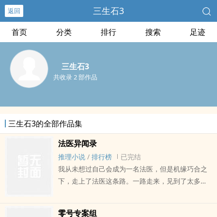
三生石3
返回
首页
分类
排行
搜索
足迹
三生石3
共收录 2 部作品
三生石3的全部作品集
法医异闻录
推理小说
/
排行榜
已完结
我从未想过自己会成为一名法医，但是机缘巧合之
下，走上了法医这条路。一路走来，见到了太多人
xing的黑暗丑恶。在取得有关部门的同意下，我把
一部分案子以文字的的形式讲述出来。罪恶就在我
零号专案组