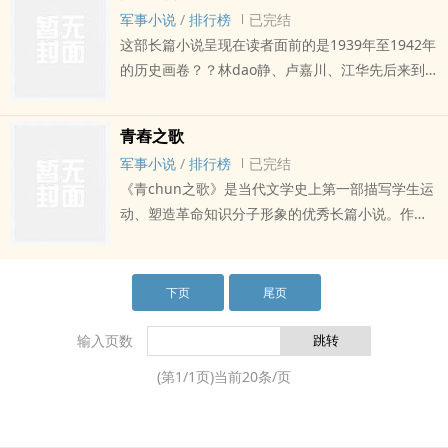
结伴赴ri留学；与此同时，地下党员曹鸿远对她启
军事小说
/
排行榜
已完结
迪，却燃起了她心中ai国re忱之火。在人生的十字
这部长篇小说呈现在读者面前的是1939年至1942年
路kou上，柳明经历了感情上痛苦的搏斗，终于毅然
的历史画卷？？林dao静、卢嘉川、江华先后来到
投shen到抗ri战争的洪liu中去。从柳明坎坷的人生
冀中敌后gen据地十三分区开展工作。这里，硝烟
经历中，人们可以窥见那个伟大时代的风云变幻，
弥漫，敌人频繁扫dang、围攻、蚕shi；抗ri军民针
以及民族解放战争的壮烈场景。…
青舂之歌
锋相对、殊死斗争。与此同时，党nei又清查托派。
军事小说
/
排行榜
已完结
于是小说围绕着严酷的抗ri斗争和党nei斗争，展示
《青chun之歌》是当代文学史上第一部描写学生运
了人物丰富的情感世界，揭示了人xing的复杂与变
动、塑造革命知识分子形象的优秀长篇小说。作者
化。…
杨沫，出生于北京一个没落的官僚地主家ting，曾
在河北省定县等地教书，后又在北京zuo过家ting教
师和书店店员，在此期间接chu了ma列主义思想，
下页
尾页
并加ru了共产党。这zhong个人的生活经历对她的
小说创作有很大的影响。《青chun之歌》正是
输入页数
以“九·一八”到“一二·九”这一历史时期为背景，以学
(第
1
/
1
页)当前
20
条/页
生运动为主线，成功地塑造了林dao静这一在三十
年代觉醒、成长的革命青年的典型形象。 …