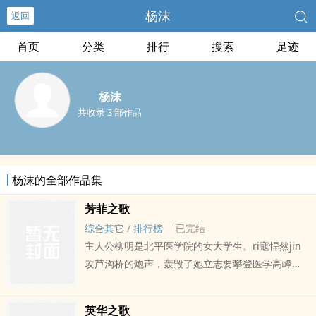
杨沫
返回
首页
分类
排行
搜索
足迹
杨沫
共收录 3 部作品
杨沫的全部作品集
芳菲之歌
综合其它
/
排行榜
已完结
主人公柳明是北平医学院的女大学生。ri寇悍然jin
攻芦沟桥的炮声，轰毁了她立志要攀登医学高峰的
梦。北平陷落了。她的男朋友白士吾凭藉家ting的
财力，为她铺展了一条通往医学殿堂的路——邀她
英华之歌