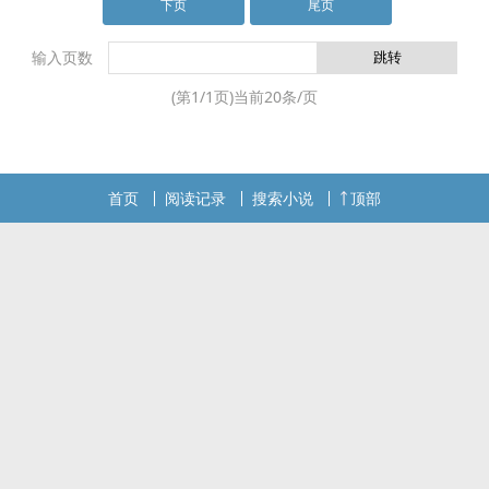
的故事。…
下页
尾页
输入页数
(第
1
/
1
页)当前
20
条/页
首页
阅读记录
搜索小说
顶部