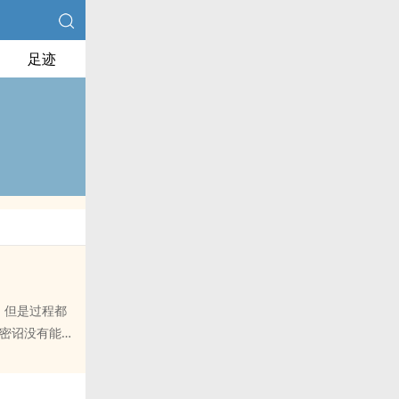
足迹
，但是过程都
么密诏没有能够
们完成这个修
打败大BOSS