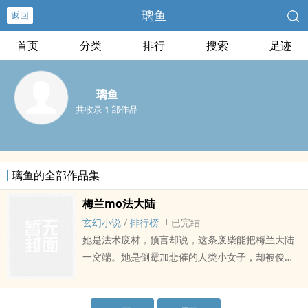
璃鱼
返回
首页
分类
排行
搜索
足迹
璃鱼
共收录 1 部作品
璃鱼的全部作品集
梅兰mo法大陆
玄幻小说
/
排行榜
已完结
她是法术废材，预言却说，这条废柴能把梅兰大陆
一窝端。她是倒霉加悲催的人类小女子，却被俊美
的白jing灵师傅钦定为唯一传人。她是所经之chu皆
人人喊打过街老鼠，却被盖世魔王收在shen边深深