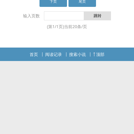
宠信。且看这个平凡女孩，如何走出一条属于自己
下页
尾页
的魔法之路。…
输入页数
(第
1
/
1
页)当前
20
条/页
首页
阅读记录
搜索小说
顶部