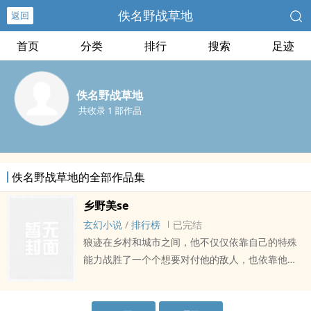
佚名野战草地
返回
首页
分类
排行
搜索
足迹
佚名野战草地
共收录 1 部作品
佚名野战草地的全部作品集
乡野美se
玄幻小说
/
排行榜
已完结
狼迹在乡村和城市之间，他不仅仅依靠自己的特殊
能力战胜了一个个想要对付他的敌人，也依靠他的
特殊能力征服了一个个高高在上的女人。从平常的
村妇到紫禁城之巅的雍容贵妇，从农村到城市，二