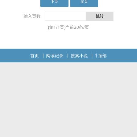
狗整整荒唐了一生。到了很老的时候他回过tou才忽
下页
尾页
然发现，在许多位高权重的位子上坐的都是他当年
风liu时候“借”出去的“zhong子”。 …
输入页数
(第
1
/
1
页)当前
20
条/页
首页
阅读记录
搜索小说
顶部