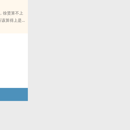
，徐贤算不上
应该算得上是
算笨dan，