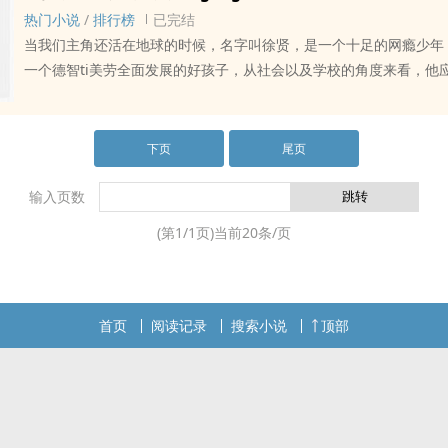
热门小说
/
排行榜
已完结
当我们主角还活在地球的时候，名字叫徐贤，是一个十足的网瘾少年
一个德智ti美劳全面发展的好孩子，从社会以及学校的角度来看，他
德智ti美劳全面不发展的大蠢货，从脑子是否聪明的角度来看，他并不
甚至又算得上聪明的那zhong类型
下页
尾页
输入页数
(第
1
/
1
页)当前
20
条/页
首页
阅读记录
搜索小说
顶部