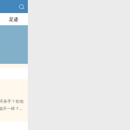
足迹
连环杀手？在他
能不一样？文
理研究室副主
恶魔一一绳之