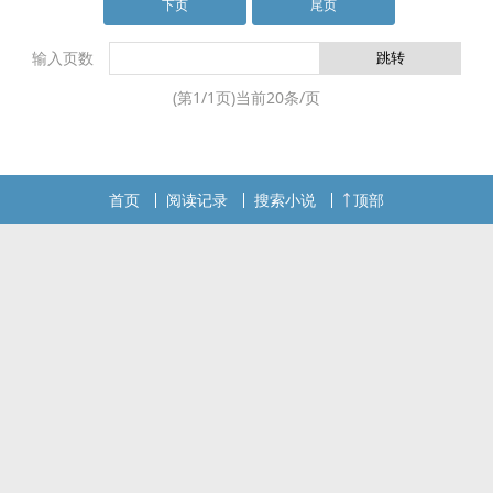
于法。
下页
尾页
输入页数
(第
1
/
1
页)当前
20
条/页
首页
阅读记录
搜索小说
顶部