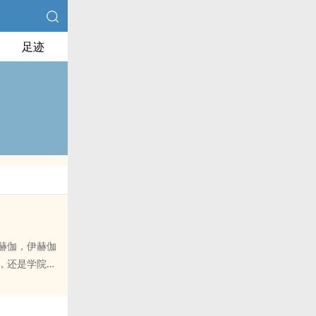
足迹
赫伽，伊赫伽
，还是学院统
成为会员之
值越高