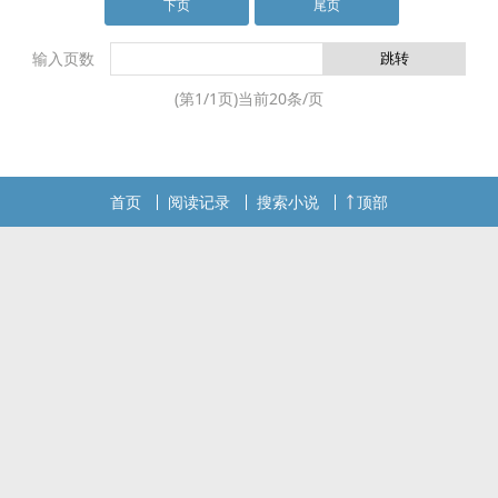
下页
尾页
输入页数
(第
1
/
1
页)当前
20
条/页
首页
阅读记录
搜索小说
顶部