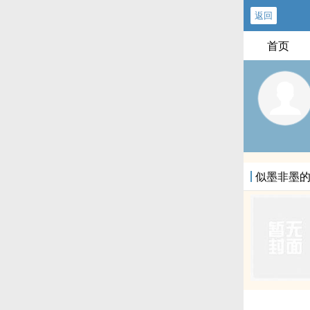
返回
首页
似墨非墨