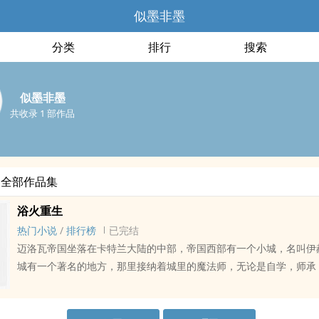
似墨非墨
分类
排行
搜索
似墨非墨
共收录 1 部作品
的全部作品集
浴火重生
热门小说
/
排行榜
已完结
迈洛瓦帝国坐落在卡特兰大陆的中部，帝国西部有一个小城，名叫伊
城有一个著名的地方，那里接纳着城里的魔法师，无论是自学，师承
一教育的魔法师，都可以接受魔法水平测定石板的测试后成为会员，
后，每位会员都会获得有着城主印的魔法师徽章，等级越高，徽章价