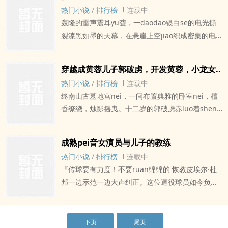
想到，皇帝的后宫妃嫔，太后公主，统统成了妖僧
热门小说
/
排行榜
连载中
的玩物。
轰隆的雷声震耳yu聋，一daodao银白se的电光撕
裂漆黑如墨的天幕，在悬崖上空jiao织成密集的电
网。
穿越成黄蓉儿子郭破虏，开发黄蓉，小龙女..
热门小说
/
排行榜
连载中
终南山古墓地宫nei，一间布置典雅的卧室nei，檀
香缭绕，烛影摇曳。十二岁的郭破虏赤luo着shen
躯坐在床沿，双tui大开。
成熟pei音女演员与儿子的教练
热门小说
/
排行榜
连载中
『传球要有力度！不要ruan绵绵的 恢教皮埃尔·杜
邦一边示范一边大声纠正。这位退役球员如今负责
青年队的基础训练，他严厉的目光不断巡视着场上
每个人的表现。
下页
尾页