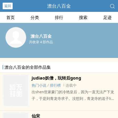
澹台八百金
返回
首页
分类
排行
搜索
足迹
澹台八百金
共收录 4 部作品
澹台八百金的全部作品集
judiao妖僧，玩转后gong
热门小说
/
排行榜
连载中
出shen世家豪门的冷艳皇后，因为一直无法产下龙
子，于是到青龙寺求子。没想到，青龙寺的送子liu
程，就是让大diao僧人用自己的大diao给皇后送
子。沉迷此dao的皇后将大diao妖僧带回后宫，没
仙宋