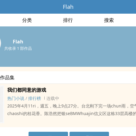
Flah
分类
排行
搜索
Flah
共收录 1 部作品
部作品集
我们都同意的游戏
热门小说
/
排行榜
连载中
2025年4月11ri，週五，晚上9点27分。台北刚下完一场chun雨，
chaoshi的桂花香。陈浩然把银seBMWhuajin信义区这栋33层高楼
熄火后靠在座椅上闭眼深呼xi了整整十秒。