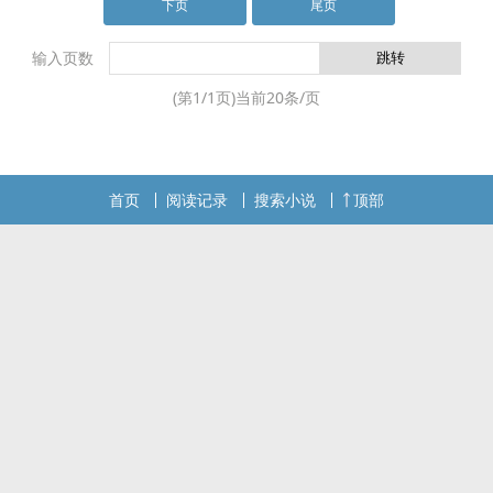
下页
尾页
输入页数
(第
1
/
1
页)当前
20
条/页
首页
阅读记录
搜索小说
顶部