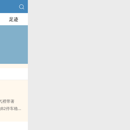
足迹
空气裡带著
的B2停车格，