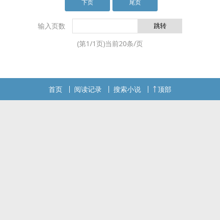
死懊恼中反应过来的时候，他就被扔到了这个世
下页
尾页
界。
输入页数
(第
1
/
1
页)当前
20
条/页
首页
阅读记录
搜索小说
顶部