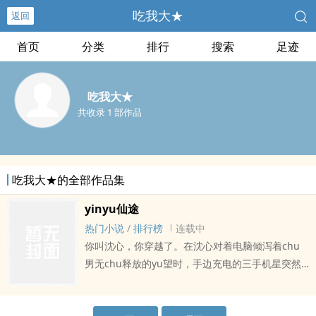
吃我大★
返回
首页
分类
排行
搜索
足迹
吃我大★
共收录 1 部作品
吃我大★的全部作品集
yinyu仙途
热门小说
/
排行榜
连载中
你叫沈心，你穿越了。在沈心对着电脑倾泻着chu
男无chu释放的yu望时，手边充电的三手机星突然
爆炸，一声轰鸣过后沈心的眼前就变成了黑暗。过
了不到五分钟，还没等沈心从没删除搜索记录的社