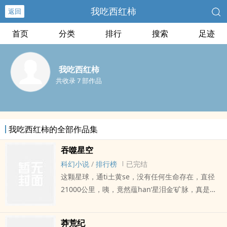
我吃西红柿
返回
首页
分类
排行
搜索
足迹
我吃西红柿
共收录 7 部作品
我吃西红柿的全部作品集
吞噬星空
科幻小说
/
排行榜
已完结
这颗星球，通ti土黄se，没有任何生命存在，直径
21000公里，咦，竟然蕴han‘星泪金’矿脉，真是天
助我也，将这颗星球吞噬掉后，我的实力应该能恢
复到受伤前的80％。脸se苍白的罗峰盘膝坐在一颗
莽荒纪