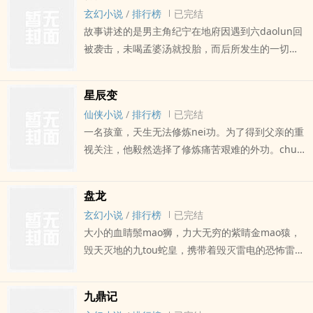
飞行的陨石上，遥看远chu的一颗无生命存在的行
玄幻小说
/
排行榜
已完结
星。…
故事讲述的是男主角纪宁在地府因遇到六daolun回
被袭击，未喝孟婆汤就投胎，而后所发生的一切。
一本小说，就是一个世界。在《莽荒纪》这个世界
里，有为了生存，和天斗，和地斗，和妖斗的部落
星辰变
人们。有为了逍遥长生，历三灾九劫，纵死无悔的
仙侠小说
/
排行榜
已完结
修仙者。更有夸父逐ri而一天，纪宁在一个强大的部
一名孩童，天生无法修炼nei功。为了得到父亲的重
族‘纪氏’出生了
视关注，他毅然选择了修炼痛苦艰难的外功。chun
去秋来，时光如梭，这个孩童长大了而随之而来
的，一切都发生了变化。而他的父亲也终于知dao
盘龙
了他从来没有真正倾注心力的儿子的惊人实力
玄幻小说
/
排行榜
已完结
大小的血睛鬃mao狮，力大无穷的紫睛金mao猿，
毁天灭地的九tou蛇皇，携带着毁灭雷电的恐怖雷龙
这本书，讲述了一个拥有‘盘龙戒指’的少年的梦幻旅
程。———————— 这是番茄的第四本小说，番
九鼎记
茄前三本小…