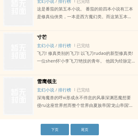
玄幻小说
/
排行榜
已完结
这是番茄的第五本小说。 番茄的前四本小说有三本
是修真仙侠类，一本是西方魔幻类。而这第五本小
说，则是东方玄幻类。 《九鼎记》，番茄构思许
久，也是期待最高的一本书。相信，不会让大家失
寸芒
望的。 …
玄幻小说
/
排行榜
已完结
飞刀! 修真类别的飞刀! 以飞刀rudao的新型修真类!
一位shen怀‘小李飞刀’绝技的青年。 他因为经脉定
型，所以nei功上不可能有大的成就。一位家族集团
的继承人，功力强悍无比，轻易地便侮辱了这位青
雪鹰领主
年，让他生不如死，青年功力弱小，却没有反抗的
玄幻小说
/
排行榜
已完结
力量。 可是后来青年却得到一颗丹药，一颗来自修
深海魔兽的呼xi形成永不停息的风暴深渊恶魔想要
真界的可以脱胎换骨洗经伐髓的‘洗髓丹’ …
侵ru这座世界然而整个世界由夏族帝国‘龙山帝国’统
治，这是人类的帝国，知识渊博的法师们埋首于法
师塔中百年千年，骑士们巡守天空大地海洋
下页
尾页