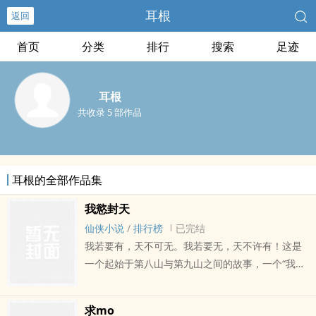
耳根
返回
首页
分类
排行
搜索
足迹
耳根
共收录 5 部作品
耳根的全部作品集
我慾封天
仙侠小说
/
排行榜
已完结
我若要有，天不可无。我若要无，天不许有！这是
一个起始于第八山与第九山之间的故事，一个“我命
如妖yu封天”的世界！孟浩：本为赵国一平凡书生，
真实shen份为东胜星方家麒麟子，原名方浩。本书
求mo