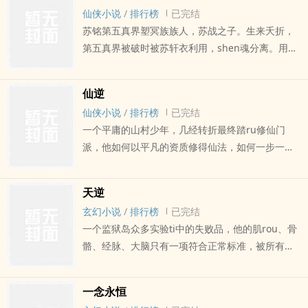
主角，早年父母双双失踪，多次科考落榜，对未来
仙侠小说
/
排行榜
已完结
充满迷茫，慨叹百无一用是书生。浮生无常，因有
苏铭第五真界塑冥族族人，苏战之子。生来夭折，
修真的资质而得以jinru靠山宗，一段修真界的传奇
第五真界被破时被苏轩衣利用，shen魂分离。用一
就此开始了！…
滴血和暗晨禁术十亿尸魂禁伪造成roushen，被yin
灵族偶然发现，带到yin死之地的九yin真界，后被
仙逆
二代蛮神从九yin真界抱回蛮族大陆。仙族攻陷大
仙侠小说
/
排行榜
已完结
虞，二代蛮神被分尸，苏铭尸ti被帝天所获，发现其
一个平庸的山村少年，几经转折最终踏ru修仙门
尸ti中yun育有魂，将其魂沉沦在蛮族大地，以其塑
派，他如何以平凡的资质修得仙法，如何一步一步
冥天赋实现自己的计划。随着修为的提升，发觉记
走向巅峰，跻shen枭雄、宗师之列，谱下一曲逆天
忆中的层层虚假，自己命运被人cao控。为了重新掌
的仙dao之路。 …
握自己的命运，苏铭踏上了这条修命之路。魔前一
天逆
叩三千年，回首凡尘不zuo仙，只…
玄幻小说
/
排行榜
已完结
一个监狱岛众多实验ti中的失败品，他的肌rou、骨
骼、经脉、大脑只有一项符合正常标准，被所有人
都认为是废物的他，踏ru凡尘，开始了不平凡的一
生。在强者林立的大陆，为了生存，他时刻谨慎，
一念永恒
为了活下去，他必须变强