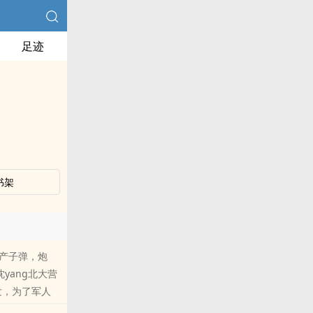
足迹
书架
生产子弹，炮
yang北大营
发，为了军人
于己的ri军，