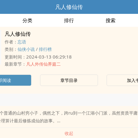
凡人修仙传
分类
排行
搜索
凡人修仙传
作者：
忘语
类别：
仙侠小说
/
排行榜
2024-03-13 06:29:18
更新时间：
最新章节：
凡人外传仙界篇二
即阅读
章节目录
加入
个普通的山村穷小子，偶然之下，跨ru到一个江湖小门派，虽然资质平
和合理算计最后修炼成仙的故事。…
收起