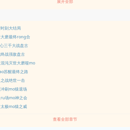
展开全部
二候选尽争先。三大宅男没眼力，阿兹世界扰洪荒。 yin谋之神耍yin谋
醒时刻大结局
世大磨最终rong合
ao心三千大战盘古
沌终战强敌盘古
反混沌灭世大磨噬mo
dao苏醒最终之路
双之战绝世一击
实冲刷mo猿退场
灵ru场mo神之会
破太极mo猿之威
查看全部章节