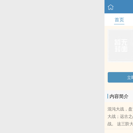
首页
立
内容简介
混沌大战，盘
大战；远古之
战。 这三阶
的形式来决出