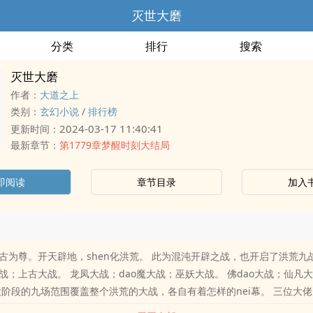
灭世大磨
分类
排行
搜索
灭世大磨
作者：
大道之上
类别：
玄幻小说
/
排行榜
2024-03-17 11:40:41
更新时间：
最新章节：
第1779章梦醒时刻大结局
即阅读
章节目录
加入
古为尊。开天辟地，shen化洪荒。 此为混沌开辟之战，也开启了洪荒九
战；上古大战。 龙凤大战；dao魔大战；巫妖大战。 佛dao大战；仙凡
大阶段的九场范围覆盖整个洪荒的大战，各自有着怎样的nei幕。 三位大
第一座圣位的归属， 但是谁想到阿兹大世界却在jin行到一半的时候前来