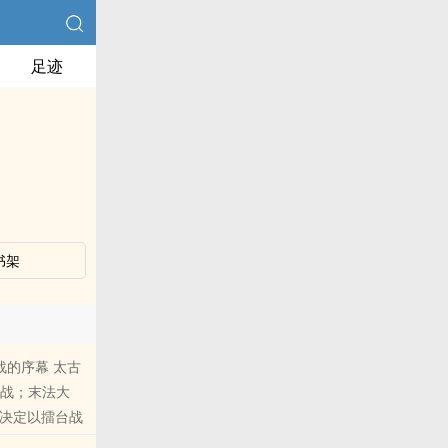
足迹
书架
战的序幕 太古
大战；末法大
佬决定以擂台战
搅局。 上古擂