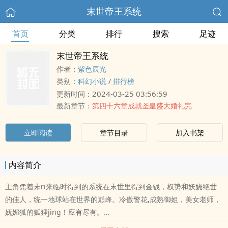
末世帝王系统
首页
分类
排行
搜索
足迹
末世帝王系统
作者：
紫色辰光
类别：
科幻小说
/
排行榜
2024-03-25 03:56:59
更新时间：
最新章节：
第四十六章成就圣皇盛大婚礼完
立即阅读
章节目录
加入书架
内容简介
主角凭着末ri来临时得到的系统在末世里得到金钱，权势和妖娆绝世
的佳人，统一地球站在世界的巅峰。冷傲警花,成熟御姐，美女老师，
妩媚狐的狐狸jing！应有尽有。…