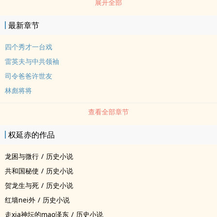
展开全部
嫌抄袭共计84chu16万字）。…
最新章节
四个秀才一台戏
雷英夫与中共领袖
司令爸爸许世友
林彪将将
查看全部章节
权延赤的作品
龙困与微行
/
历史小说
共和国秘使
/
历史小说
贺龙生与死
/
历史小说
红墙nei外
/
历史小说
走xia神坛的mao泽东
/
历史小说