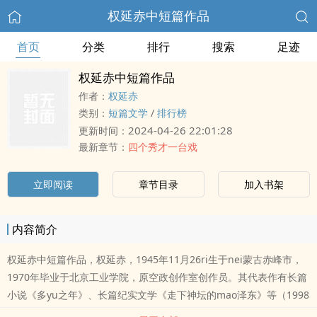
权延赤中短篇作品
首页
分类
排行
搜索
足迹
权延赤中短篇作品
作者：
权延赤
类别：
短篇文学
/
排行榜
2024-04-26 22:01:28
更新时间：
最新章节：
四个秀才一台戏
立即阅读
章节目录
加入书架
内容简介
权延赤中短篇作品，权延赤，1945年11月26ri生于nei蒙古赤峰市，
1970年毕业于北京工业学院，原空政创作室创作员。其代表作有长篇
小说《多yu之年》、长篇纪实文学《走下神坛的mao泽东》等（1998
年12月北京市二中院权终审判决《走下神坛的mao泽东》等6本书涉