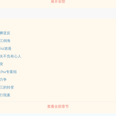
展开全部
狮逆反
江倒海
iu汹涌
夫不负有心人
突
chu专案组
力争
三的转变
行我素
查看全部章节