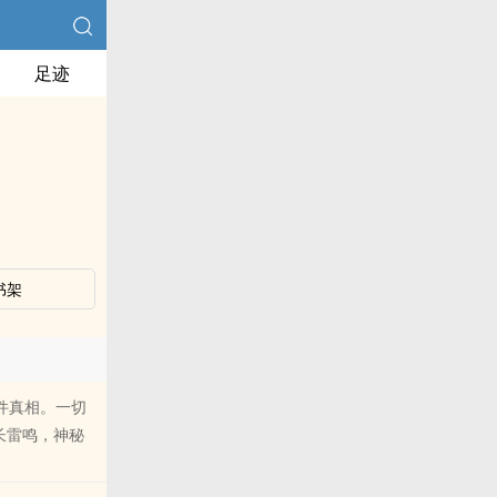
足迹
书架
件真相。一切
长雷鸣，神秘