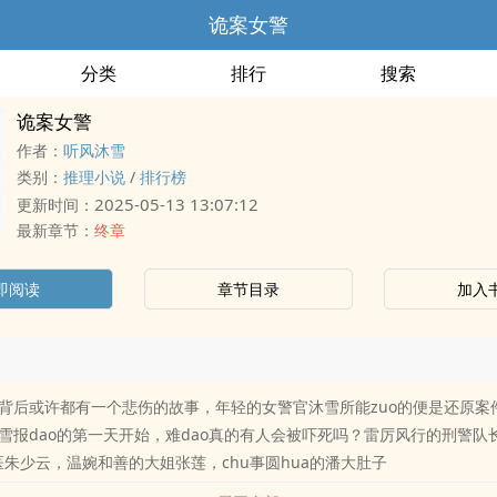
诡案女警
分类
排行
搜索
诡案女警
作者：
听风沐雪
类别：
推理小说
/
排行榜
2025-05-13 13:07:12
更新时间：
最新章节：
终章
即阅读
章节目录
加入
背后或许都有一个悲伤的故事，年轻的女警官沐雪所能zuo的便是还原案
雪报dao的第一天开始，难dao真的有人会被吓死吗？雷厉风行的刑警队
法医朱少云，温婉和善的大姐张莲，chu事圆hua的潘大肚子