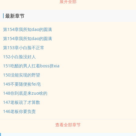
展开全部
【近期最在意男xing】商碧落？开什么玩笑！为什么要把这混dan也
丢jin异世啊！最在意是因为每天睡觉前都要在心里chou他三百次好
最新章节
吗？！最苦bi的是，这货坐lun椅啊！于是，ju力苦bi女【各zhong
背】OR【公主抱】OR【单肩扛】BOSS求生的故事，就这
第154章我所知dao的圆满
第154章我所知dao的圆满
第153章小白脸不正常
152小白脸没好人
151吃醋的男人扛着boss拼xia
150没能实现的野望
149不要随便捡fei皂
148你到底是来zuo啥的
147老板说了才算数
146老板你要负责
查看全部章节