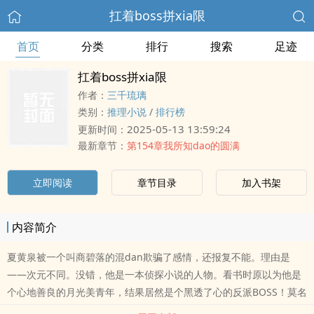
扛着boss拼xia限
首页
分类
排行
搜索
足迹
扛着boss拼xia限
作者：
三千琉璃
类别：
推理小说
/
排行榜
2025-05-13 13:59:24
更新时间：
最新章节：
第154章我所知dao的圆满
立即阅读
章节目录
加入书架
内容简介
夏黄泉被一个叫商碧落的混dan欺骗了感情，还报复不能。理由是
——次元不同。没错，他是一本侦探小说的人物。看书时原以为他是
个心地善良的月光美青年，结果居然是个黑透了心的反派BOSS！莫名
其妙地被丢jin危机四伏的异世界，回到现实的唯一条件居然是保护