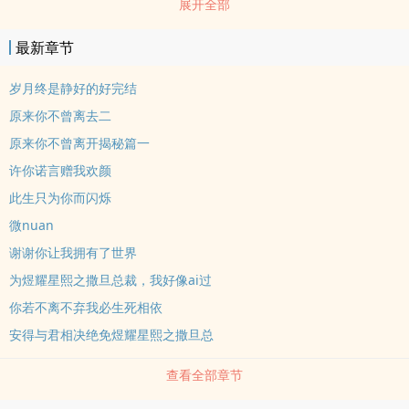
展开全部
太过深沉的ai让原本相恋的两人相互追逐。世事难料，也许最终的忘
记是最好的救赎。
最新章节
岁月终是静好的好完结
原来你不曾离去二
原来你不曾离开揭秘篇一
许你诺言赠我欢颜
此生只为你而闪烁
微nuan
谢谢你让我拥有了世界
为煜耀星熙之撒旦总裁，我好像ai过
你若不离不弃我必生死相依
安得与君相决绝免煜耀星熙之撒旦总
查看全部章节