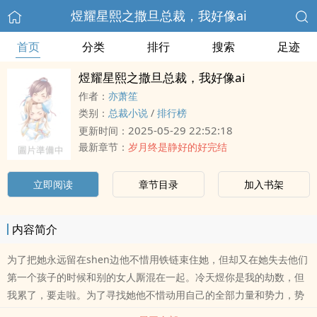
煜耀星熙之撒旦总裁，我好像ai
首页
分类
排行
搜索
足迹
煜耀星熙之撒旦总裁，我好像ai
作者：
亦萧笙
类别：
总裁小说
/
排行榜
2025-05-29 22:52:18
更新时间：
最新章节：
岁月终是静好的好完结
立即阅读
章节目录
加入书架
内容简介
为了把她永远留在shen边他不惜用铁链束住她，但却又在她失去他们
第一个孩子的时候和别的女人厮混在一起。冷天煜你是我的劫数，但
我累了，要走啦。为了寻找她他不惜动用自己的全部力量和势力，势
要倾尽天下也要把她带回到他shen边得不到你我不介意就此毁了你。