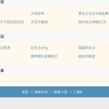
推荐
大炮传奇
重生之北京ai情故事
不可思议的经历
大话天鹅湖
黑lei丝之神秘之河
小说
王两津
忘年之xing
我要的生活
微博网红凌馨妲己
媳妇的蜕变
小事
首页
阅读记录
搜索小说
顶部