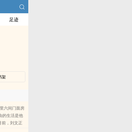
足迹
书架
家里六间门面房
由的生活是他
月前，刘文正
望霞山下的一