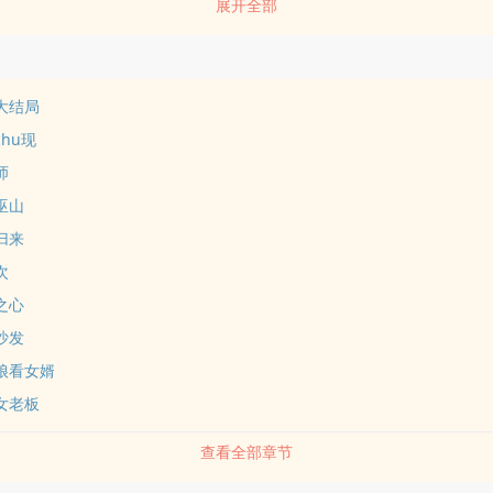
展开全部
大结局
chu现
师
巫山
归来
次
之心
沙发
母娘看女婿
女老板
查看全部章节