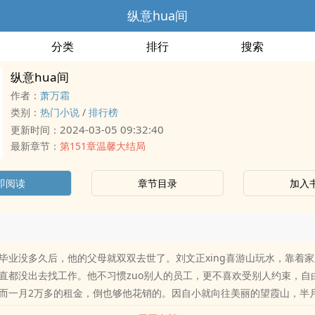
纵意hua间
分类
排行
搜索
纵意hua间
作者：
萧万霜
类别：
热门小说
/
排行榜
2024-03-05 09:32:40
更新时间：
最新章节：
第151章温馨大结局
即阅读
章节目录
加入
毕业没多久后，他的父母就双双去世了。刘文正xing喜游山玩水，靠着
直都没出去找工作。他不习惯zuo别人的员工，更不喜欢受别人约束，自
而一月2万多的租金，倒也够他花销的。因自小就向往美丽的望霞山，半
人踏向了开往巫山的火车。经过足足一礼拜的长途跋涉，刘文正终于来到了