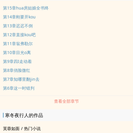
第15章hua房姑娘全书终
第14章刚要开kou
第13章迟迟不倒
第12章直接kou吧
第11章翁弗勒尔
第10章目光o离
第9章四I走动着
第8章俏脸微红
第7章知哪里翻jin去
第6章这一时错判
查看全部章节
寒冬夜行人的作品
芙蓉如面
/
热门小说