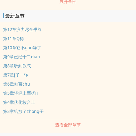
展开全部
手非常大方，毫不吝啬
最新章节
第12章疲力尽全书终
第11章Q得
第10章它不gan净了
第9章已经十二dian
第8章听到叹气
第7章[子一转
第6章籼百chu
第5章轻轻上面抚H
第4章伏化妆台上
第3章给放了zhong子
查看全部章节