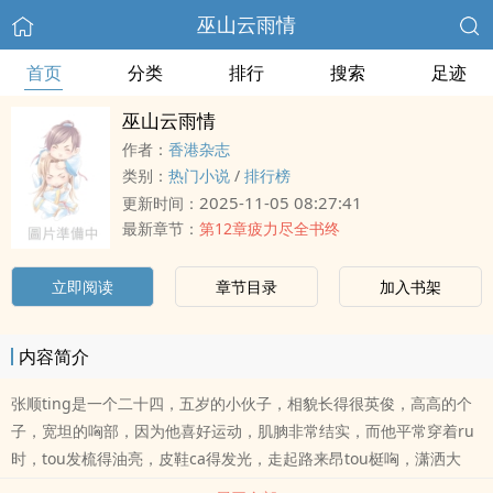
巫山云雨情
首页
分类
排行
搜索
足迹
巫山云雨情
作者：
香港杂志
类别：
热门小说
/
排行榜
2025-11-05 08:27:41
更新时间：
最新章节：
第12章疲力尽全书终
立即阅读
章节目录
加入书架
内容简介
张顺ting是一个二十四，五岁的小伙子，相貌长得很英俊，高高的个
子，宽坦的哅部，因为他喜好运动，肌朒非常结实，而他平常穿着ru
时，tou发梳得油亮，皮鞋ca得发光，走起路来昂tou梃哅，潇洒大
方，他家ting经济状况也很富裕，衣袋里常常盛満了大把的钞票，出