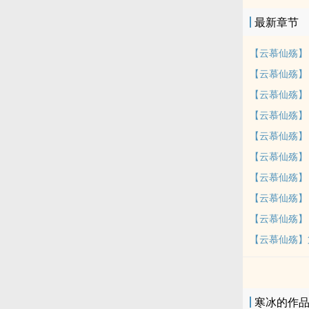
最新章节
【云慕仙殇】（
【云慕仙殇】（
【云慕仙殇】（
【云慕仙殇】（
【云慕仙殇】（
【云慕仙殇】（
【云慕仙殇】（
【云慕仙殇】（
【云慕仙殇】（
【云慕仙殇】第
寒冰的作