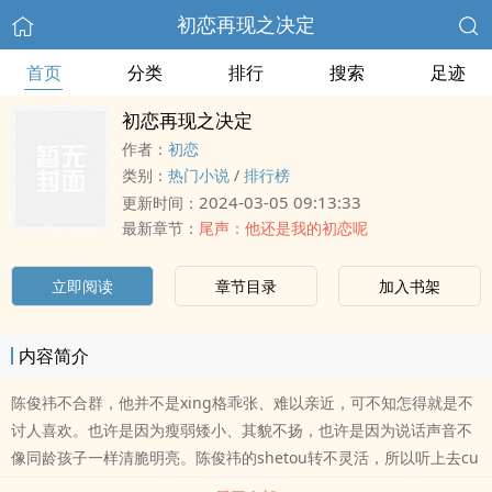
初恋再现之决定
首页
分类
排行
搜索
足迹
初恋再现之决定
作者：
初恋
类别：
热门小说
/
排行榜
2024-03-05 09:13:33
更新时间：
最新章节：
尾声：他还是我的初恋呢
立即阅读
章节目录
加入书架
内容简介
陈俊祎不合群，他并不是xing格乖张、难以亲近，可不知怎得就是不
讨人喜欢。也许是因为瘦弱矮小、其貌不扬，也许是因为说话声音不
像同龄孩子一样清脆明亮。陈俊祎的shetou转不灵活，所以听上去cu
哑别扭。而且，他看人时总喜欢微眯着狭长的眼睛，懒懒的、肆无忌