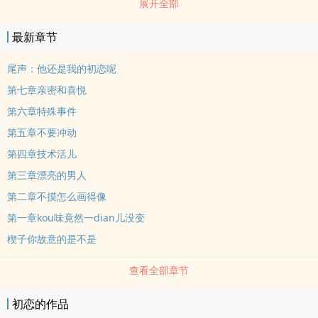
展开全部
惮打量，让人很不舒服。所以，即使他成绩优异、有个聪明的脑袋
瓜，却并没有为他的社jiao生活帮上忙，反而让他更显另类古怪，与
最新章节
众不同。…
尾声：他还是我的初恋呢
第七章亲密和喜悦
第六章特殊事件
第五章不要冲动
第四章技术活儿
第三章漂亮的男人
第二章不摸怎么画得像
第一章kou味竟然一dian儿没变
楔子你故意的是不是
查看全部章节
初恋的作品