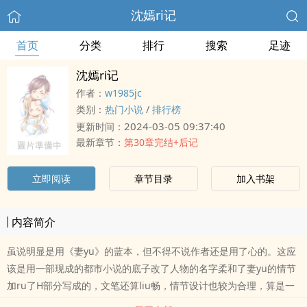
沈嫣ri记
首页
分类
排行
搜索
足迹
沈嫣ri记
作者：
w1985jc
类别：
热门小说
/
排行榜
2024-03-05 09:37:40
更新时间：
最新章节：
第30章完结+后记
立即阅读
章节目录
加入书架
内容简介
虽说明显是用《妻yu》的蓝本，但不得不说作者还是用了心的。这应
该是用一部现成的都市小说的底子改了人物的名字柔和了妻yu的情节
加ru了H部分写成的，文笔还算liu畅，情节设计也较为合理，算是一
部有可读xing的文章。…