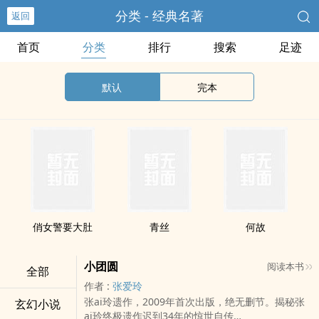
分类 - 经典名著
返回
首页
分类
排行
搜索
足迹
默认
完本
俏女警要大肚
青丝
何故
小团圆
阅读本书
全部
作者 :
张爱玲
张ai玲遗作，2009年首次出版，绝无删节。揭秘张
玄幻小说
ai玲终极遗作迟到34年的惊世自传…