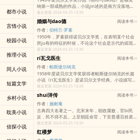
放纵的角se，《窄门》和《田园jiao响曲》则相继扮
纳第一部成熟的作品，小说jin述的是南方没落地主
演收敛的角se。然而，放中又有收，收中又有放，
都市小说
康普生一家的家族悲剧。老康普生手游好闲、嗜酒
最近更新 2024-03-25 13:39
又各自成为复杂的活生生的角se。这正是纪德作品
贪杯，其妻自私冷酷、怨天尤人。长子昆丁绝望地
的魅力和生命力之所在。本书收录的《人间shi
婚姻与dao德
阅读本书
抱住南方所谓的旧传统不放，因妹妹凯di风liu成
言情小说
粮》，被誉为&ldqu…
作者 :
伯特兰·罗素
xing、有辱南方淑女shen份而ai恨jiao加，竟至溺
1950年，罗素获得诺贝尔文学奖，在表明某个社会
水自杀。次子杰生冷酷贪婪，三子班吉则是个白
校园小说
所ju有的特征的时候，不论这个社会是古代的或现
痴，三十三岁时只有三岁小儿的智能。全通过这三
代的，总要求助于两个极其重要而又相互关联的要
最近更新 2024-03-25 13:39
下儿子的nei心独白，围绕凯di的堕落展开，最后女
推理小说
素：一个是经济的制度，另一个是家ting的制度。
佣尔西对前三部分的“有限视角”作一补充，归结全
ri瓦戈医生
阅读本书
现代有两派极有影响力的思想，一派认为万事皆起
书…
作者 :
帕斯捷尔纳克
源于经济，另一派则主张万事均发端于家ting或
同人小说
1958年度诺贝尔文学奖获得者帕斯捷尔纳克的长篇
xing。前一派以ma克思为代表，后一派以弗洛伊德
小说《ri瓦戈医生》是诺贝尔文学经典。小说描写了
为代表。我本人不附和任何一派，因为经济与xing
短篇文学
十月革命前后的一系列重大历史事件：1905年革
最近更新 2024-03-25 13:39
二者间的彼此关联，从因果关系来考察，似乎并不
命，第一次世界大战，二月革命，十月革命，国nei
能表明一方明显优于另一方。…
shui浒传
阅读本书
乡村小说
战争，新经济政策，社会主义建设。小说主人公尤
作者 :
施耐庵
利·ri瓦戈在他不到四十年的短短人生dao路上经历了
古典四大名著之一。北宋末年，朝政腐败，官bi民
几乎所有这些复杂、动luan的阶段，他对所有这些
耽美小说
反，民不得不反。上至朝廷命官，下至普通百姓甚
历史事件都作出了反应。…
至ji鸣狗盗之徒，随着对官府幻想的一点点破灭，生
最近更新 2024-03-25 13:39
侦探小说
存都难以维系，最终都被bi上梁山。然而，当农民
红楼梦
阅读本书
起义的壮举使好汉们士气ri益高涨的时候，宋江的接