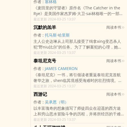
作者 :
塞林格
尔芒的父亲暗中迫使玛格丽特离开了阿尔芒。阿尔
《麦田里的守望者》原作名《The Catcher in the
芒不明真相，认为玛格丽特有意抛弃他，便不择手
Rye》是美国作家杰罗姆·大卫·sai林格唯一的一部长
段，寻找一切机会报复她。玛格丽特忍辱负重，在
篇小说，sai林格将故事的起止局限于16岁的中学生
最近更新 2024-03-25 13:37
疾病和悲痛的双重折磨下，han恨而逝。她的临终ri
霍尔顿·考尔菲德从离开学校到纽约游dang的三天时
记才使阿尔芒明白她为ai作出了怎样的牺牲。…
沉默的羔羊
阅读本书
间nei，并借鉴了意识liu天ma行空的写作方法，充
作者 :
托马斯·哈里斯
分探索了一个十几岁少年的nei心世界。愤怒与焦虑
主人公史达琳从上司那儿接受了缉拿xing变态杀人
是此书的两大主题，主人公的经历和思想在青少年
犯“野niu比尔”的任务。为了了解案犯的心理，她向
中引起强烈共鸣，受到读者，特别是广大中学生的
邪恶的天才莱克特医生寻找线索，与这个残忍的杀
最近更新 2024-03-25 13:37
re烈欢迎。…
人犯展开殊死捕斗的故事。…
泰坦尼克号
阅读本书
作者 :
JAMES CAMERON
《泰坦尼克》一书，将引领读者重返泰坦尼克首航
奢华之旅，shen临其境感受海难时的壮烈情境。本
书还将船上几个主要人物的生平娓娓dao来，其中包
最近更新 2024-03-25 13:37
括发出求救信号的无线cao作员杰克·菲力普斯、为
西游记
阅读本书
了安抚人群而一直指挥乐队奏乐的华莱士·哈特利、
作者 :
吴承恩（明）
船长ai德华·史密斯、船的建造者托ma斯·安德鲁斯
以丰富瑰奇的想象描写了师徒四众在迢遥的西方途
以及发出避开冰山指令的大副威廉·默克多。并通过
上和穷山恶水冒险斗争的历程，并将所经历的千难
分析当时英国和美国人是如何评价和看待这些人及
万险形象化为妖魔鬼怪所设置的八十一难，以动物
最近更新 2024-03-25 13:37
他们的行为，诠释了诸如男子气概、英雄主义、骑
幻化的有情的jing怪生动地表现了无情的山川的险
士jing神和民族自豪感等当代价值。此外，本书还记