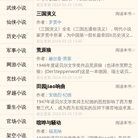
最近更新 2024-03-25 13:40
武侠小说
三国演义
阅读本书
仙侠小说
作者 :
罗贯中
《三国演义》全名《三国志通俗演义》，明代小说
家罗贯中所著，为中国第一部长篇章回ti历史演义的
历史小说
小说，中国古典四大名著之一，历史演义小说的经
最近更新 2024-03-25 13:40
典之作。《三国演义》是中国第一部长篇章回ti历史
荒原狼
军事小说
阅读本书
演义的小说，以描写战争为主，反映了魏、蜀、吴
作者 :
赫尔曼·黑塞
三个政治集团之间的政治和军事斗争，大致分为黄
网游小说
1946年度诺贝尔文学奖作品荒原狼（也译作荒野之
巾之luan、董卓之luan、群雄逐鹿、三国鼎立、三
狼）(DerSteppenwolf)这是一本德国、瑞士诺贝尔
国归晋五大部分。在广阔的背景下，上演了一幕幕
奖小说家赫尔曼·黑sai(HermannHesse)所著作的自
最近更新 2024-03-25 13:39
竞技小说
波澜起伏、气势磅礴的战争场面，成功刻画了近五
传ti小说。荒原狼是个年近50的人，名叫哈立·哈
百个人物形象，其中曹cao、刘备、孙权、诸葛亮、
田园jiao响曲
阅读本书
勒。几年前，他租下了我姑妈家的阁楼，在这里住
周瑜、关羽、张飞等人…
穿越小说
作者 :
安德烈·纪德
了不到一年的时间。他沉默寡言，不aijiao际，确实
1947年诺贝尔文学奖得主纪德的思想影响了西方整
像他自称的那样，是一只狼，一个陌生的、野xing
重生小说
整三代人，成为西方在现实的压抑下痛苦地追求真
而又胆怯的、来自另一个世界的动物。他的脸充满
诚和自由的心灵后必不可少的重要参考。纪德的小
最近更新 2024-03-25 13:39
智慧，表情温柔，但nei心世界动dang不安。他想
说三部曲《背德者》、《窄门》和《田园jiao响
官场小说
的比别…
喧哗与騒动
阅读本书
曲》，这可以说是他追求生活快乐和幸福的历程。
作者 :
福克纳
纪德喜ai快乐，但更喜欢变化。他在《背德者》扮演
架空小说
1949年诺贝尔文学奖作品《喧哗与sao动》是福克