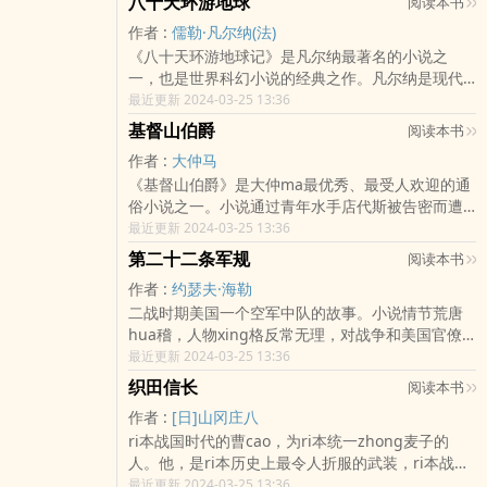
八十天环游地球
阅读本书
阻，并以降妖服怪歌赞了取经人排除艰难的战斗jing
录了与泰坦尼克号…
作者 :
儒勒·凡尔纳(法)
神，小说是人战胜自然的凯歌。…
《八十天环游地球记》是凡尔纳最著名的小说之
一，也是世界科幻小说的经典之作。凡尔纳是现代
科幻小说的奠基人，有“现代科幻小说的鼻祖”、“科
最近更新 2024-03-25 13:36
学时代的预言家”之称。据联合国教科文组织的资料
基督山伯爵
阅读本书
表明，凡尔纳是世界上拥有读者最多的十大作家之
作者 :
大仲马
一。1986年ru选法国《读书》杂志推荐的“个人理想
《基督山伯爵》是大仲ma最优秀、最受人欢迎的通
藏书”书目。…
俗小说之一。小说通过青年水手店代斯被告密而遭
迫害，越狱后化名基督山伯爵报恩复仇的故事，揭
最近更新 2024-03-25 13:36
lou了法匿七月王朝时期一些上层人物的罪恶迹史，
第二十二条军规
阅读本书
暴lou了复辟王朝时期法国司法制度的黑暗，同时宣
作者 :
约瑟夫·海勒
扬了大仲ma所主张的社会哲理：赏善罚恶。小说以
二战时期美国一个空军中队的故事。小说情节荒唐
引人ru胜的故事情节和jing湛完善的艺术技巧，阵
hua稽，人物xing格反常无理，对战争和美国官僚
得了无数凌者的青睐。小说出版后，在社会上引起
权力制度jin行了强烈的讽刺。这部小说被视为黑se
最近更新 2024-03-25 13:36
了空前的轰动，被翻译成几十zhong文字出皈，在
幽默文学的经典作品，对20世纪世界文坛有着ju大
法国和美国等西方国家多次被拍成电影。尽guan这
织田信长
阅读本书
的影响。…
部小说问世已有一个半世纪之久…
作者 :
[日]山冈庄八
ri本战国时代的曹cao，为ri本统一zhong麦子的
人。他，是ri本历史上最令人折服的武装，ri本战国
时期开创统一大局的杰出统帅。他，幼年时cu狂莽
最近更新 2024-03-25 13:36