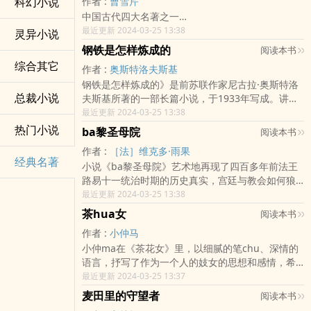
科幻小说
作者 :
曹雪芹
受招安改变了一切
中国古代四大名著之一…
最近更新 2024-03-25 13:38
灵异小说
钢铁是怎样炼成的
阅读本书
综合其它
作者 :
奥斯特洛夫斯基
钢铁是怎样炼成的》是前苏联作家尼古拉·奥斯特洛
总裁小说
夫斯基所著的一部长篇小说，于1933年写成。讲述
保尔·柯察金从一个不懂事的少年到成为一个忠于革
最近更新 2024-03-25 13:38
命的布尔什维克战士，再到双目失明却jian强不屈创
热门小说
ba黎圣母院
阅读本书
作小说,成为一块jian强钢铁（是指他的jing神）的
作者 :
［法］维克多·雨果
故事。这是一部带有自传味dao的小说，它赞扬了在
经典名著
小说《ba黎圣母院》艺术地再现了四百多年前法王
绝望的命运中仍jian强不屈，向命运挑战的jing神，
路易十一统治时期的历史真实，宫廷与教会如何狼
鞭鞑了那些只会作威作福的资本家与资本主义社会
狈为jian压迫人民群众，人民群众怎样同两gu势力
最近更新 2024-03-25 13:38
的丑陋，表现出了作者所代表的当时无产阶级对受
英勇斗争。小说中的反叛者吉卜赛女郎ai斯梅拉达和
压迫命运的抗争jing神。…
茶hua女
阅读本书
面容丑陋的残疾人加西莫多是作为真正的美的化
作者 :
小仲马
shen展现在读者面前的，而人们在副主教富洛娄和
小仲ma在《茶花女》里，以细腻的笔chu、深情的
贵族军人弗比思shen上看到的则是残酷、空虚的心
语言，抒写了作为一个人的妓女的思想和感情，希
灵和罪恶的情yu。作者将可歌可泣的故事和生动丰
望和绝望。《茶花女》写ba黎名妓玛格丽特被并不
最近更新 2024-03-25 13:37
富的戏剧xing场面有机地连缀起来，使这部小说ju
富裕的阿尔芒诚挚的ai情所征服，双双坠ru情网，
有很强的可读xing。小说浪漫主义se彩nong烈，且
麦田里的守望者
阅读本书
正当这对re恋中的情人憧憬未来的美好生活时，阿
运用了对比的写作手法，它是运用狼…