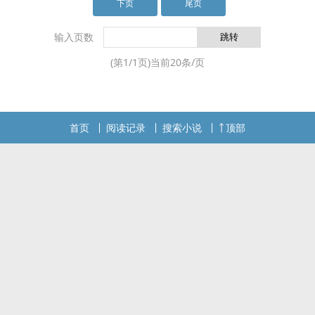
言，一些真相渐渐浮出水面，让他遍ti生寒
下页
尾页
输入页数
(第
1
/
1
页)当前
20
条/页
首页
阅读记录
搜索小说
顶部