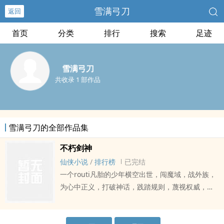
雪满弓刀
返回
首页
分类
排行
搜索
足迹
雪满弓刀
共收录 1 部作品
雪满弓刀的全部作品集
不朽剑神
仙侠小说
/
排行榜
已完结
一个routi凡胎的少年横空出世，闯魔域，战外族，
为心中正义，打破神话，践踏规则，蔑视权威，剑
逆天dao，终成不朽。但当他屹立在仙途巅峰，踏
上问天之路时，知晓了更多的太古秘辛和惊天谎