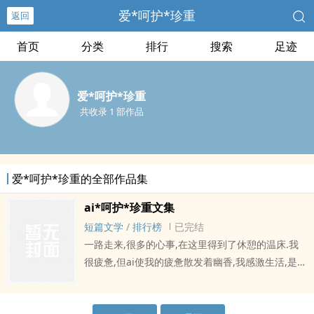
爱*呵护*珍重
返回
首页
分类
排行
搜索
足迹
爱*呵护*珍重
共收录 1 部作品
爱*呵护*珍重的全部作品集
ai*呵护*珍重文集
短篇文学
/
排行榜
已完结
一路走来,很多的心事,在这里得到了休憩的温床.我
很疲惫,但ai使我的疲惫散发着幽香,我感激生活,是它
时刻撞击着我的灵感,使我能够把心和shen从尘事的
拖累里,升华为一zhong境界,让我时刻铭记自己心的