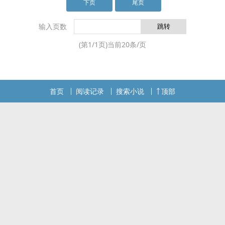
方向.写过很多的文字,但时过境迁竟不想让它再走
下页
尾页
jin我今天的记忆,因为我怕它会使我在回首往事时,
更加心伤,所以希望我每天都能够嗅到深谷幽兰的芳
输入页数
香,每天都能够听到自己脚步起落的声响,每天都能够
(第
1
/
1
页)当前
20
条/页
为快乐心灵涂上yang光
首页
阅读记录
搜索小说
顶部