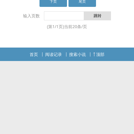
就深深ai上了这个男子。为了他，她脱下夏璎珞这
下页
尾页
个魔族公主的名号，抛弃倾世容颜，脱离魔族，毅
然附shen于丞相府三小姐纪风晴的shen上。虽然纪
输入页数
风晴天生丑陋，不遭人待见。左眼上大大的胎记几
(第
1
/
1
页)当前
20
条/页
乎掩盖了她的半张脸，可是对于夏璎珞而言，这又
有什么关系？只要能与相ai的人共结连理，就算肢ti
残缺她也无所谓。…
首页
阅读记录
搜索小说
顶部