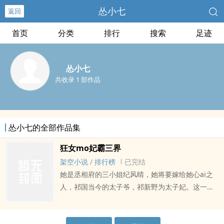
怂小七
返回
首页
分类
排行
搜索
足迹
怂小七
共收录 1 部作品
怂小七的全部作品集
狂女mo妃霸三界
架空小说
/
排行榜
已完结
她是丞相府的三小姐纪风晴，她将要嫁给她心ai之
人，祁国当今的太子爷，祁新野为太子妃。这一天
她盼了多久连她自己都已经忘记。当她还是魔宫中
的魔族公主，初ru凡间的她，意外碰见祁新野，她