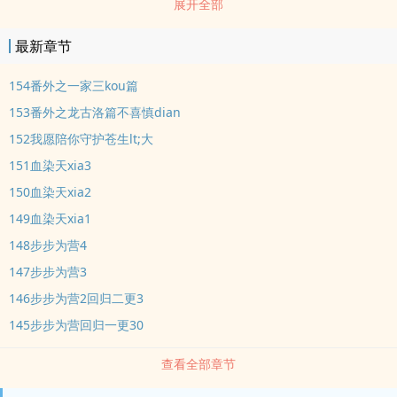
展开全部
弃倾世容颜，脱离魔族，毅然附shen于丞相府三小姐纪风晴的shen
上。虽然纪风晴天生丑陋，不遭人待见。左眼上大大的胎记几乎掩盖
最新章节
了她的半张脸，可是对于夏璎珞而言，这又有什么关系？只要能与相
ai的人共结连理，就算肢ti残缺她也无所谓。…
154番外之一家三kou篇
153番外之龙古洛篇不喜慎dian
152我愿陪你守护苍生lt;大
151血染天xia3
150血染天xia2
149血染天xia1
148步步为营4
147步步为营3
146步步为营2回归二更3
145步步为营回归一更30
查看全部章节