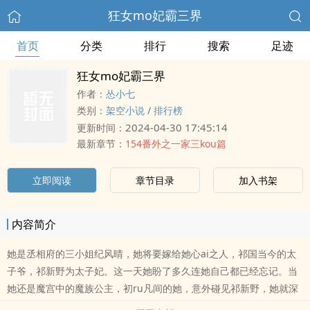
狂女mo妃霸三界
首页
分类
排行
搜索
足迹
狂女mo妃霸三界
作者：
怂小七
类别：
架空小说
/
排行榜
2024-04-30 17:45:14
更新时间：
最新章节：
154番外之一家三kou篇
立即阅读
章节目录
加入书架
内容简介
她是丞相府的三小姐纪风晴，她将要嫁给她心ai之人，祁国当今的太
子爷，祁新野为太子妃。这一天她盼了多久连她自己都已经忘记。当
她还是魔宫中的魔族公主，初ru凡间的她，意外碰见祁新野，她就深
深ai上了这个男子。为了他，她脱下夏璎珞这个魔族公主的名号，抛