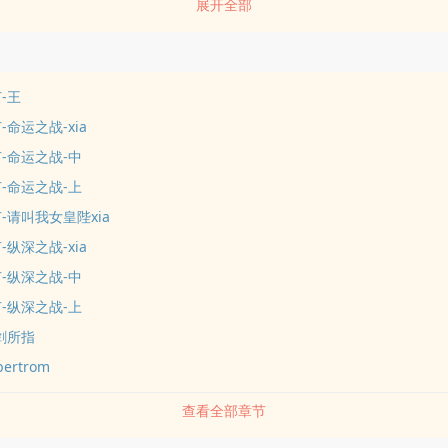
展开全部
-王
-命运之战-xia
节-命运之战-中
节-命运之战-上
节-请叫我女皇陛xia
-纵深之战-xia
节-纵深之战-中
节-纵深之战-上
长剑所指
ertrom
查看全部章节