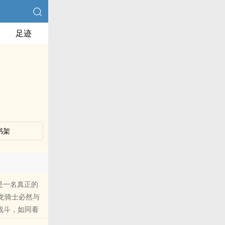
足迹
书架
是一名真正的
的龙骑士必然与
战斗，如同看