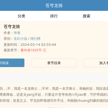
苍穹龙骑
分类
排行
搜索
苍穹龙骑
作者：
华表
类别：
玄幻小说
/
排行榜
2024-03-14 02:55:44
更新时间：
最新章节：
番外第1635节-王
即阅读
章节目录
加入
员，;不，我是一名龙骑士，;不对，我是一名空骑士，准确的说，我应该
黑夜降临，还是太yang升起，只要这片苍穹依然ri月jiao替，守护帝国
剑所指，皆是正义。罕见的即视感写作手法，华丽丽shuang到爆的激烈
的感觉，不容错过！史上最无节cao的表哥再次开坑！…