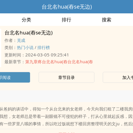
台北名hua(舂se无边)
分类
排行
搜索
台北名hua(舂se无边)
作者：
克成
类别：
热门小说
/
排行榜
2024-03-05 09:25:41
更新时间：
最新章节：
第九章疼台北名hua(舂台北名hua(舂
即阅读
章节目录
加入
从爸妈的谈话中，得知一个从台北来的女老师，今天向我们租了二楼我房
我想，女老师总是带着一副眼镜不可侵犯的样子，打从心里就起反感，因
有一些罗里八嗦的事情，所以吃过饭就想下楼回房整理明天的文ju，然后
琐事。…