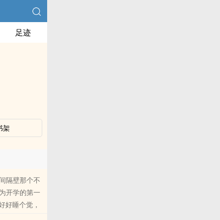
足迹
书架
间隔壁那个不
为开学的第一
好好睡个觉，