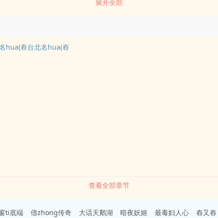
展开全部
hua(舂台北名hua(舂
查看全部章节
窗ti底端
借zhong传奇
大话天鹅湖
暗夜妖姬
最毒妇人心
舂又舂