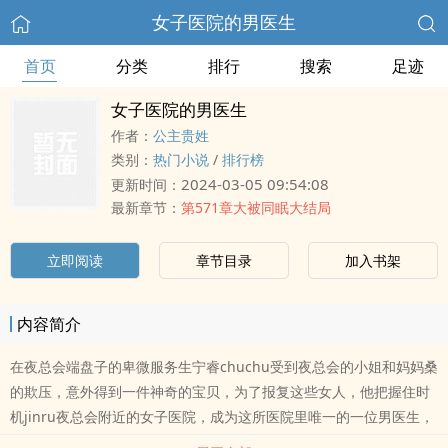
女子医院的男医生
首页
分类
排行
搜索
足迹
女子医院的男医生
作者：
公主贵姓
类别：
热门小说
/
排行榜
2024-03-05 09:54:08
更新时间：
最新章节：
第571章大被同眠大结局
立即阅读
章节目录
加入书架
内容简介
在夜总会端盘子的卑微服务生宁睿chuchu受到夜总会的小姐和妈妈桑
的欺压，意外得到一件神奇的宝贝，为了报复这些女人，他把握住时
机jinru夜总会附近的女子医院，成为这所医院里唯一的一位男医生，
从此以后不yun不育的女人找到他ma上便“要”到yun怀，有任何妇科