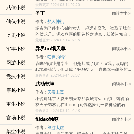
一本小说，就是一个世界。在《莽荒纪》这个世界
最近更新 2024-03-14 02:20
武侠小说
里，有为了生存，和天斗，和地斗，和妖斗的部落
圣王
阅读本书
人们。有为了逍遥长生，历三灾九劫，纵死无悔的
仙侠小说
作者 :
梦入神机
修仙者。更有夸父逐ri而一天，纪宁在一个强大的部
杨奇为了能和心ai的女人一起远走高飞，盗取了城主
族‘纪氏’出生了
的伏龙丹。满欢欣喜的到达约定地点，却被告知自
历史小说
己只是被利用的棋子，随后还被追兵废了气功，天
最近更新 2024-03-14 02:15
降闪电劈中了杨奇，助其获得神象镇狱劲后发生的
异界liu氓天尊
军事小说
阅读本书
故事。苦练修行，杨奇能否有朝一ri寻得生母？狭路
作者 :
狂奔的蜗牛
逢生，杨奇能否到达诸神位面？不甘屈服于力量，
网游小说
袁晔的职业是学生，但是却成了职业liu氓；袁晔的
绝不后悔人生！丰饶大陆风起云涌，杨奇将在此向
心地很纯洁，但却成了好se男人。袁晔本来想英雄
天夺命，迈向传奇！…
救美，救回后拉回家里自己XXOO，如果有一天我袁
最近更新 2024-03-14 02:07
竞技小说
晔变成了liu氓，请告诉别人，我单纯过。玩网游被
武动乾坤
阅读本书
电死，一个倒霉的悲剧男袁晔离奇穿越到异界，凭
穿越小说
作者 :
天蚕土豆
借一tao网游中的天级功法，最终成为凌驾万物之上
小说讲述了大炎王朝天都郡炎城青yang镇，落魄的
的巅峰强者。…
重生小说
林氏子弟林动在山dong间偶然捡到一块神秘的石符
而走上的逆袭之路。修炼一途，乃窃yinyang，夺造
最近更新 2024-03-14 01:58
化，转涅槃，握生死，掌lun回。武之极，破苍穹，
官场小说
剑dao独尊
阅读本书
动乾坤！天下武学，分九品三乘，一二三品为下
作者 :
剑游太虚
乘，四五六品为中乘，七八九品则为上乘。在那上
架空小说
真灵大陆，宗门千万，强者如林。一个大家族子弟