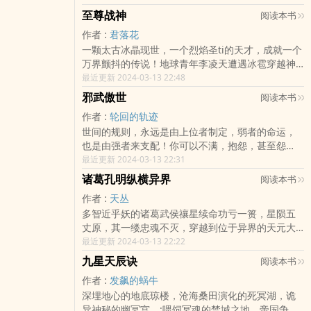
的淹死鬼。原来的岳家三少爷是个杯ju男，是四大
至尊战神
阅读本书
家族中公认最废柴的废物，用了十五年时间还无法
作者 :
君落花
契约召唤宝典，穿越男岳yang则不，他只需要一天
一颗太古冰晶现世，一个烈焰圣ti的天才，成就一个
万界颤抖的传说！地球青年李凌天遭遇冰雹穿越神
武大陆，附ti天才少年，天才变废物，从此落mao凤
最近更新 2024-03-13 22:48
凰不如ji，因祸得福，一篇天地lun回诀让他强势崛
邪武傲世
阅读本书
起，携风云之势高歌猛jin，成就至尊战神！武dao
作者 :
轮回的轨迹
九重镜，神dao五重天，天dao永恒！这一切从神武
世间的规则，永远是由上位者制定，弱者的命运，
大陆开启逆天之旅，神武大陆，天界，神界，虚空
也是由强者来支配！你可以不满，抱怨，甚至怨
之路，虚无圣域！…
恨，但如果没有能力打破并从新制定规则的能力，
最近更新 2024-03-13 22:31
便只能遵守！不要抱怨世态不公，因为世上从来就
诸葛孔明纵横异界
阅读本书
没有过公平
作者 :
天丛
多智近乎妖的诸葛武侯禳星续命功亏一篑，星陨五
丈原，其一缕忠魂不灭，穿越到位于异界的天元大
陆，附shen到一个有些天然呆的小孩shen上
最近更新 2024-03-13 22:22
九星天辰诀
阅读本书
作者 :
发飙的蜗牛
深埋地心的地底琼楼，沧海桑田演化的死冥湖，诡
异神秘的幽冥宫，;喂饲冥魂的禁域之地，帝国争