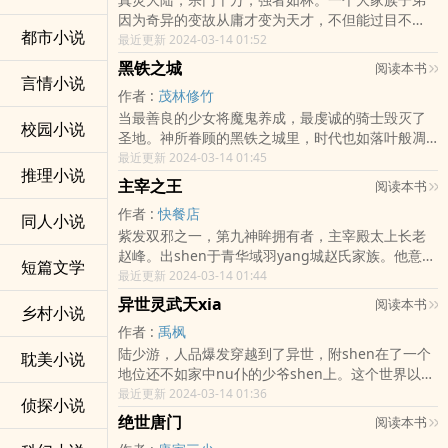
乘之上，还有着更强的武学，号称造化武学，这等
因为奇异的变故从庸才变为天才，不但能过目不
武学，无一不是ju备着焚海裂山之莫大威能，若是
都市小说
忘，感知min锐，领悟力更是直上云霄，成为妖一样
最近更新 2024-03-14 01:52
能够得到，越级挑战，都并非是不可能的事。…
的存在。re血激烈的对决，ding级天才的碰撞，武
黑铁之城
阅读本书
学不再局限于凡间，同样能翻江倒海，上天ru地。
言情小说
作者 :
茂林修竹
一切皆在剑dao独尊！…
当最善良的少女将魔鬼养成，最虔诚的骑士毁灭了
校园小说
圣地。神所眷顾的黑铁之城里，时代也如落叶般凋
零。白银的王座伫立在拜占ting，黄金之门dong开
最近更新 2024-03-14 01:45
推理小说
在ba比lun，新的世界便如枯木chou条般萌芽。当
主宰之王
阅读本书
那一刻到来，眷恋着温柔的魔鬼，手握铁与血的骑
作者 :
快餐店
士，谁将获得救赎
同人小说
紫发双邪之一，第九神眸拥有者，主宰殿太上长老
赵峰。出shen于青华域羽yang城赵氏家族。他意志
短篇文学
jian韧，不甘平庸，却资质平平，出自卑微的支族。
最近更新 2024-03-14 01:44
一次意外，rong合一只太古神灵的眼睛“第九神
异世灵武天xia
阅读本书
乡村小说
眸”，从此鲤鱼跃龙门，如彗星般崛起，踏上传奇修
作者 :
禹枫
行之路。…
陆少游，人品爆发穿越到了异世，附shen在了一个
耽美小说
地位还不如家中nu仆的少爷shen上。这个世界以武
为强，以灵为尊，传言武dao巅峰，灵dao极致，便
最近更新 2024-03-14 01:36
侦探小说
能踏碎虚空。带着看过无数穿越小说重生的陆少
绝世唐门
阅读本书
游，自然是不会甘心zuo一个憋屈的废柴少爷，在这