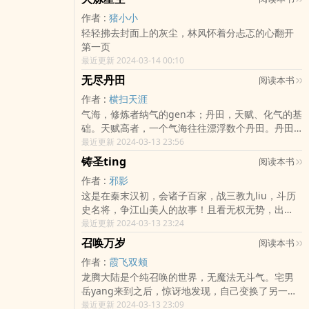
荣耀？罗德曾是网络游戏《龙魂大陆》中最强大的
作者 :
猪小小
玩家公会星光的会长，而就在他率领众玩家打败游
轻轻拂去封面上的灰尘，林风怀着分忐忑的心翻开
戏中从未被人击败过的最终boss虚空之龙后，他却
第一页
意外的来到了一个和游戏几乎完全相同的世界。命
最近更新 2024-03-14 00:10
运的轨迹从来不曾固定，一切都掌握在自己的手
中。带着玩家专属职业召唤剑士穿越到这个世界，
无尽丹田
阅读本书
曾经被称为最强玩家的…
作者 :
横扫天涯
气海，修炼者纳气的gen本；丹田，天赋、化气的基
础。天赋高者，一个气海往往漂浮数个丹田。丹田
越多，天赋越高，纳气、化气的速度也就越快。人
最近更新 2024-03-13 23:56
一生的气海中有几个丹田，是天生注定的。但，如
铸圣ting
阅读本书
果幸运得到了能够改变丹田数量的法诀呢？别人用
作者 :
邪影
一个丹田修炼，你用十个，百个
这是在秦末汉初，会诸子百家，战三教九liu，斗历
史名将，争江山美人的故事！且看无权无势，出
shen平凡的主角，如何周游异人之间，游戏原住民
最近更新 2024-03-13 23:24
之中，会秦皇，斗刘邦，战项羽，争天下，直至铸
召唤万岁
阅读本书
造成至尊无上的
作者 :
霞飞双颊
龙腾大陆是个纯召唤的世界，无魔法无斗气。宅男
岳yang来到之后，惊讶地发现，自己变换了另一个
shen份，岳家三少爷，一个被美人退婚后投河自杀
最近更新 2024-03-13 23:09