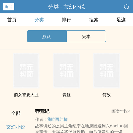
分类 - 玄幻小说
返回
首页
分类
排行
搜索
足迹
默认
完本
俏女警要大肚
青丝
何故
莽荒纪
阅读本书
全部
作者 :
我吃西红柿
故事讲述的是男主角纪宁在地府因遇到六daolun回
玄幻小说
被袭击，未喝孟婆汤就投胎，而后所发生的一切。