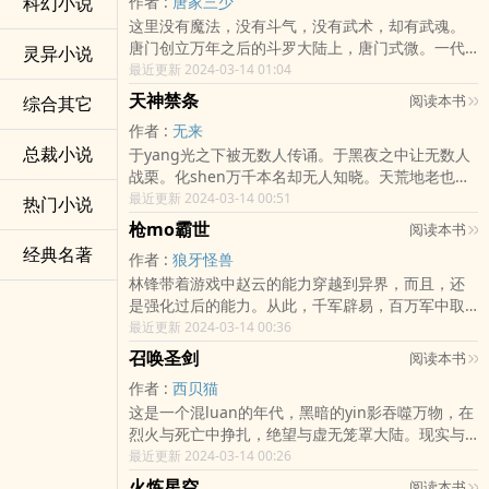
科幻小说
作者 :
唐家三少
陌生的世界里，醉卧美人膝，醒掌天下权，这才是
这里没有魔法，没有斗气，没有武术，却有武魂。
自己想要的。灵武双修，不世霸枭，既然来了，就
唐门创立万年之后的斗罗大陆上，唐门式微。一代
要留下一世传奇。…
灵异小说
天骄横空出世，新一代史莱克七怪能否重振唐门，
最近更新 2024-03-14 01:04
谱写一曲绝世唐门之歌？百万年魂兽，手握ri月摘星
天神禁条
阅读本书
综合其它
辰的死灵圣法神，导致唐门衰落的全新魂导qiti系。
作者 :
无来
一切的神奇都将一一展现。唐门暗qi能否重振雄
总裁小说
于yang光之下被无数人传诵。于黑夜之中让无数人
风，唐门能否重现辉煌，一切尽在绝世唐门！…
战栗。化shen万千本名却无人知晓。天荒地老也不
过弹指一瞬，三千世界也不及红颜一笑！可有人，
最近更新 2024-03-14 00:51
热门小说
愿与我一同长眠于世界尽tou…
枪mo霸世
阅读本书
经典名著
作者 :
狼牙怪兽
林锋带着游戏中赵云的能力穿越到异界，而且，还
是强化过后的能力。从此，千军辟易，百万军中取
敌首脑如同探nang取物。弹指间，群敌灰飞烟灭。
最近更新 2024-03-14 00:36
出ru敌阵，亦不过信步闲ting。guan他什么斗圣斗
召唤圣剑
阅读本书
神挡在前，都敌不过我一枪之戳。悲乎，纵横天
作者 :
西贝猫
下，群雄束手，皆莫敢与敌。从此，高手寂寞，yu
这是一个混luan的年代，黑暗的yin影吞噬万物，在
求一败而不可得
烈火与死亡中挣扎，绝望与虚无笼罩大陆。现实与
幻想的界限变的模糊，当那一点星光闪耀在夜空中
最近更新 2024-03-14 00:26
时，能否改变这灭亡的命运，重新唤回那失落的的
火炼星空
阅读本书