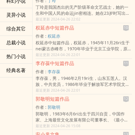
科幻小说
作者 :
丁玲
丁玲是我国杰出的无产阶级革命文艺战士，她的一
生和中国人民的命运jin密相连。她在23岁时写出了
灵异小说
《莎菲女士的ri记》，表现出“五·四”运动后觉醒的知
最近更新 2024-04-26 22:02
识青年的痛苦与追求，引起了极大的社会反响。…
权延赤中短篇作品
10
综合其它
作者 :
权延赤
总裁小说
权延赤中短篇作品，权延赤，1945年11月26ri生于
nei蒙古赤峰市，1970年毕业于北京工业学院，原空
政创作室创作员。其代表作有长篇小说《多yu之
最近更新 2024-04-26 22:01
热门小说
年》、长篇纪实文学《走下神坛的mao泽东》等
李存葆中短篇作品
11
（1998年12月北京市二中院权终审判决《走下神坛
经典名著
作者 :
李存葆
的mao泽东》等6本书涉嫌抄袭共计84chu16万
李存葆，男，1946年2月19ri生，山东五莲人。汉
字）。…
族，中共党员，1986年毕业于解放军艺术学院文学
系。1964年应征ru伍，历任战士、班长、排长、新
最近更新 2024-04-26 22:01
闻gan事，济南军区文工团编导，济南军区政治部创
郭敬明短篇作品
12
作室主任，解放军艺术学院副院长，少将军衔，专
作者 :
郭敬明
业作家，文学创作一级。著有中篇小说《高山下的
郭敬明，1983年6月6ri出生于四川自贡，中国作
花环》。…
家、上海最世文化发展有限公司董事长、《最小
说》等杂志主编。高中时期以“第四维”为笔名在网站
最近更新 2024-04-26 15:08
榕树下发表文章。2002年出版第一部作品《ai与痛
安小芈文集
13