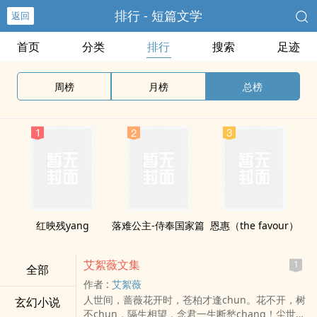
排行 - 短篇文学
返回
首页
分类
排行
搜索
足迹
周榜
月榜
总榜
红映残yang
落难公主-侍奉国家篇
恩惠（the favour）
艾絮薇文集
1
全部
作者 :
艾絮薇
人世间，蔷薇花开时，苍柏才逢chun。花不开，树
玄幻小说
不chun，隔生相望，念君一生断愁chang！尘世