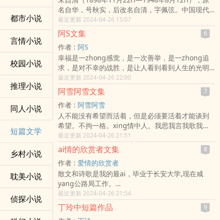
名自华，号秋实，后改名自清，字佩弦。中国现代
都市小说
散文家、诗人、学者、民主战士。原籍浙江绍兴，
最近更新 2024-04-26 15:07
出生于江苏省东海县（今连云港市东海县平明
阿S文集
6
镇），后随祖父、父亲定居扬州，自称“我是扬州
言情小说
作者 :
阿S
人”。1916年中学毕业并成功考ru北京大学预科。
幸福是一zhong感觉，是一次善举，是一zhong追
1919年开始发表诗歌。1928年第一本散文集《背
校园小说
求，是对不幸的战胜，是让人看到看到人生的光明
影》出版。1932年7月，任清华大学中国文学系主
和美好的jing神力量，幸福还可以是一首悠美的歌
最近更新 2024-04-26 22:00
任。1934年，出版《欧游杂记》和《lun敦杂记》。
推理小说
曲，一个理解的眼神，甚至有时候，遗憾也是一
1935年，出版散文集《你我》。19…
阿雪阿雪文集
7
zhong幸福，有如残缺也是一zhong美一样。幸福
作者 :
阿雪阿雪
无chu不在，就在你shen边，就在你shen上，你感
同人小说
人不能没有希望而活着，但是必须要活着才能谈到
觉到了吗？…
希望。不拘一格。xing情中人。我思我言我歌我
短篇文学
写。于生活中感言，信笔dao来，悠悠我心。…
最近更新 2024-04-26 21:51
ai情的欣赏者文集
8
乡村小说
作者 :
爱情的欣赏者
散文和诗歌是我的最ai，毕业于长安大学,现在咸
耽美小说
yang公路局工作。…
最近更新 2024-04-26 21:54
侦探小说
丁玲中短篇作品
9