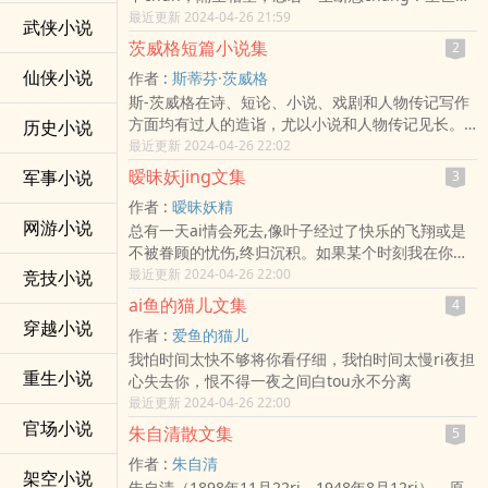
里，伤心如影随，谁人能解愁。伤难去，人难留，
最近更新 2024-04-26 21:59
武侠小说
满目伤怀，为赋此情泪作词！ai无痕，空自悲，一声
茨威格短篇小说集
2
轻叹无怨尤！…
仙侠小说
作者 :
斯蒂芬·茨威格
斯-茨威格在诗、短论、小说、戏剧和人物传记写作
方面均有过人的造诣，尤以小说和人物传记见长。
历史小说
代表作有小说《最初的经历》、《ma来狂人》、
最近更新 2024-04-26 22:02
《恐惧》、《感觉的混luan》、《人的命运转折
暧昧妖jing文集
军事小说
3
点》、《一个陌生女人的来信》、《象棋的故
作者 :
暧昧妖精
事》、《一个女人一生中的二十四小时》、《危险
网游小说
总有一天ai情会死去,像叶子经过了快乐的飞翔或是
的怜悯》等；传记《三位大师》、《同jing灵的斗
不被眷顾的忧伤,终归沉积。如果某个时刻我在你手
争》、《三个描摹自己生活的诗人》等。斯-茨威格
心写下我喜欢你，我一定不敢再看你的眼睛，下一
最近更新 2024-04-26 22:00
竞技小说
对心理学与弗洛伊德学说感兴趣，作品擅长细致的
秒，我也许就要转shen离去。…
xing格刻画，以及对奇特命运下个人遭遇和心灵的
ai鱼的猫儿文集
4
re情的描摹…
穿越小说
作者 :
爱鱼的猫儿
我怕时间太快不够将你看仔细，我怕时间太慢ri夜担
重生小说
心失去你，恨不得一夜之间白tou永不分离
最近更新 2024-04-26 22:00
官场小说
朱自清散文集
5
作者 :
朱自清
架空小说
朱自清（1898年11月22ri—1948年8月12ri），原