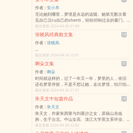
的边缘》。2003年，因玄幻小说《幻城》而被人们
作者 :
安小芈
熟知和关注。…
无论她到哪里，梦境是永远的追随。她第无数次看
见自己沉ru自己的shenti，轻轻叩响过去的窗门。
窗nei无数张灰se的脸，带着各异的表情。他们说，
最近更新 2024-04-26 21:49
你来了。看，你总是不说话。嘿，你这个哑ba。安
张晓风经典散文集
14
小芈：广东汕tou人，幼儿美术教师。…
作者 :
张晓风
…
最近更新 2024-04-26 15:01
啊朵文集
15
作者 :
啊朵
时间就这样的，过了一年又一年，梦里的人，依旧
还在梦里停留，不是不想让她，走出梦境，怕只怕
那轻盈的步子，把梦踏碎。…
最近更新 2024-04-26 21:51
朱天文中短篇作品
16
作者 :
朱天文
朱天文，作家朱西甯与刘慕沙之女，原籍山东临
朐，生于台北。中山女高、淡江大学英文系毕业。
出生于书香世家的朱天文和其妹朱天心一样很早就
最近更新 2024-04-26 22:02
开始发表作品，曾主编三三集刊、三三杂志，并曾