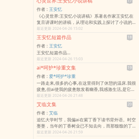
心灵世界:王安忆小说讲稿
17
任三三书坊发行人。因发表小毕的故事与陈坤厚、
作者 :
王安忆
侯孝贤认识，并参与电影编剧，自此便与电影事业
《心灵世界:王安忆小说讲稿》系著名作家王安忆在
结下不解之缘。其作品亦多次获奖，1994年以荒人
复旦讲课时的讲稿，从理论和实践上探讨了小说的
手记获得首届时报文学百万小说奖，作品包han了小
艺术。…
最近更新 2024-04-26 15:02
说、散文、杂文、电影剧本等。…
王安忆短篇作品
18
作者 :
王安忆
王安忆短篇作品…
最近更新 2024-04-26 15:03
ai*呵护*珍重文集
19
作者 :
爱*呵护*珍重
一路走来,很多的心事,在这里得到了休憩的温床.我很
疲惫,但ai使我的疲惫散发着幽香,我感激生活,是它时
刻撞击着我的灵感,使我能够把心和shen从尘事的拖
最近更新 2024-04-26 21:48
累里,升华为一zhong境界,让我时刻铭记自己心的方
艾临文集
20
向.写过很多的文字,但时过境迁竟不想让它再走jin我
作者 :
艾临
今天的记忆,因为我怕它会使我在回首往事时,更加心
追忆大学时节，我偏ai在紫丁香下读书背外语。时空
伤,所以希望我每天都能够嗅到深谷幽兰的芳香,每天
亹亹，当年的丁香树业已不知去向，而那馥馥的丁
都能够听到自己脚步起落的声响,每天都能够为快乐
香花将永远开在我心里！于是有了这个《紫丁
最近更新 2024-04-26 21:59
心灵涂上yang光
香》！艾临，教授，博士，山东省翻译协会常务理